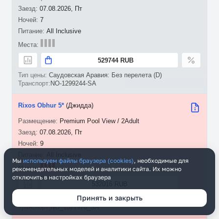
07.08.2026, Пт
7
All Inclusive
529744 RUB
Саудовская Аравия: Без перелета (D)
NO-1299244-SA
Rixos Obhur 5*
(Джидда)
Premium Pool View / 2Adult
07.08.2026, Пт
9
All Inclusive
Мы
используем файлы браузера (cookies)
, необходимые для
рекомендательных моделей и аналитики сайта. Их можно
отключить в настройках браузера
532016 RUB
Принять и закрыть
Саудовская Аравия: Без перелета (X)
NO_1321976_SA