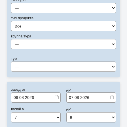
----
тип продукта
Все
группа тура
----
тур
----
заезд от
до
ночей от
до
7
9