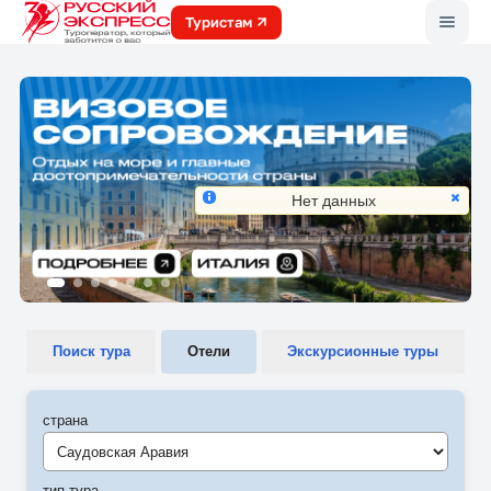
Меню
Туристам
Нет данных
Поиск тура
Отели
Экскурсионные туры
страна
Саудовская Аравия
тип тура