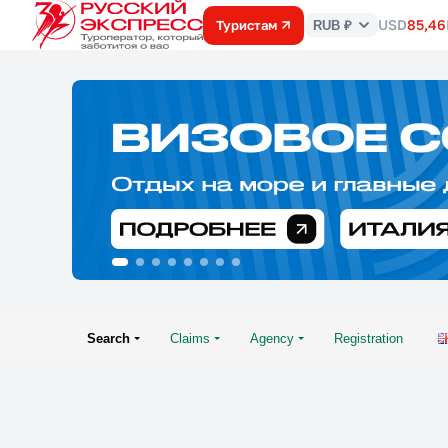
USD
85,46
Туристам
RUB ₽
Курс
валют
Search
Claims
Agency
Registration