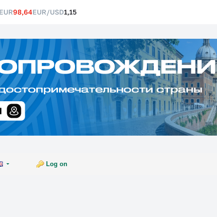
EUR
98,64
EUR/USD
1,15
Log on