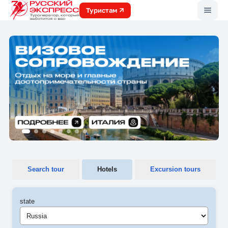
Меню
Туристам
Search tour
Hotels
Excursion tours
state
Russia