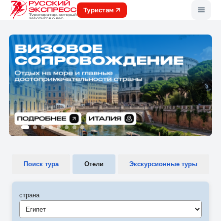
Меню
Туристам
Поиск тура
Отели
Экскурсионные туры
страна
Египет