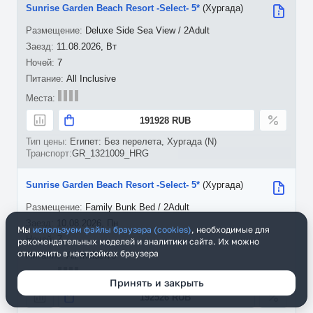
Sunrise Garden Beach Resort -Select- 5*
(Хургада)
Deluxe Side Sea View / 2Adult
11.08.2026, Вт
7
All Inclusive
191928 RUB
Египет: Без перелета, Хургада (N)
GR_1321009_HRG
Sunrise Garden Beach Resort -Select- 5*
(Хургада)
Family Bunk Bed / 2Adult
10.08.2026, Пн
Мы
используем файлы браузера (cookies)
, необходимые для
7
рекомендательных моделей и аналитики сайта. Их можно
отключить в настройках браузера
All Inclusive
Принять и закрыть
192526 RUB