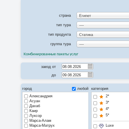
страна
Египет
тип тура
----
тип продукта
Статика
группа тура
----
Комбинированные пакеты услуг
заезд от
до
город
любой
категория
Александрия
2*
Асуан
3*
Дахаб
4*
Каир
5*
Луксор
Марса-Алам
Luxe
Марса-Матрух