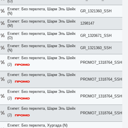
(O)
Junior Suite
Египет: Без перелета, Шарм Эль Шейх
King/Twin
GR_1321360_SSH
(N)
Kitchen
Lagoon
Египет: Без перелета, Шарм Эль Шейх
1298147
Lake
(M)
Lake House
Египет: Без перелета, Шарм Эль Шейх
Land
GR_1320671_SSH
(O)
Large
Loft
Египет: Без перелета, Шарм Эль Шейх
GR_1321360_SSH
Lounge
(N)
Luxe
Египет: Без перелета, Шарм Эль Шейх
Luxury
PROMO7_1318764_SSH
Main Building
(J)
Maisonette
Mansard
Египет: Без перелета, Шарм Эль Шейх
Marina View
PROMO7_1318764_SSH
(J)
Master Suite
Mountain View
Египет: Без перелета, Шарм Эль Шейх
No Air Conditioner
PROMO7_1318764_SSH
No Balcony
(J)
No Kitchen
No Terrace
Египет: Без перелета, Шарм Эль Шейх
Ocean
PROMO7_1318764_SSH
(J)
Overwater
Palace
Египет: Без перелета, Хургада (N)
Park