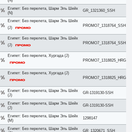
(N)
Comfort
Connection
Египет: Без перелета, Шарм Эль Шейх
GR_1321360_SSH
Cottage
(N)
Courtyard
Египет: Без перелета, Шарм Эль Шейх
Creek View
PROMO7_1318764_SSH
Deluxe
(J)
Diamond Club
Different
Египет: Без перелета, Шарм Эль Шейх
Duplex
PROMO7_1318764_SSH
(J)
Eco
Economy
Египет: Без перелета, Хургада (J)
Elegance
PROMO7_1318825_HRG
Exclusive
Executive
Family
Египет: Без перелета, Хургада (J)
First Floor
PROMO7_1318825_HRG
Forest View
Garden
Египет: Без перелета, Шарм Эль Шейх
Golf
GR-1319130-SSH
(J)
Grand
Ground Floor
Египет: Без перелета, Шарм Эль Шейх
GR-1319130-SSH
Harbour
(J)
Honeymoon
Египет: Без перелета, Шарм Эль Шейх
Imperial
1298147
(M)
Inland View
Jacuzzi
Египет: Без перелета, Шарм Эль Шейх
GR_1320671_SSH
Jungle View