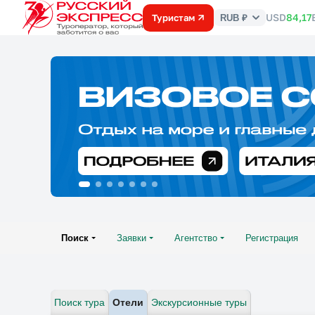
USD
84,17
Туристам
RUB ₽
Курс
валют
Поиск
Заявки
Агентство
Регистрация
Поиск тура
Отели
Экскурсионные туры