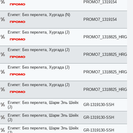
PROMO7_1319154
Pavillion
Penthouse
Pool
Египет: Без перелета, Хургада (N)
Premier
PROMO7_1319154
Premium
Presidential
Египет: Без перелета, Хургада (J)
Prestige
PROMO7_1318825_HRG
Private
Promo
Reserve
Египет: Без перелета, Хургада (J)
Residence
PROMO7_1318825_HRG
Retreat
River View
Египет: Без перелета, Хургада (J)
ROH
PROMO7_1318825_HRG
Rooftop
Royal
Египет: Без перелета, Хургада (J)
Sea
PROMO7_1318825_HRG
Small
SPA
Spa Bath
Египет: Без перелета, Шарм Эль Шейх
GR-1319130-SSH
Standard
(J)
Street View
Studio
Египет: Без перелета, Шарм Эль Шейх
GR-1319130-SSH
(J)
Suite
Sunrise
Египет: Без перелета, Шарм Эль Шейх
GR-1319130-SSH
Sunset
(J)