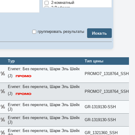
2-комнатный
2 Bedroom
3-комнатный
3 Bedroom
4-комнатный
4 Bedroom
группировать результаты
Искать
5-комнатный
5 Bedroom
6 Bedroom
7 Bedroom
8 Bedroom
9 Bedroom
Тур
Тип цены
Air Conditioner
Египет: Без перелета, Шарм Эль Шейх
Anex
PROMO7_1318764_SSH
Apartment
(J)
Balcony
Bay View
Египет: Без перелета, Шарм Эль Шейх
Beach
PROMO7_1318764_SSH
(J)
Bosphorus View
Budget
Египет: Без перелета, Шарм Эль Шейх
Bungalow
GR-1319130-SSH
(J)
Business
Chalet
Египет: Без перелета, Шарм Эль Шейх
GR-1319130-SSH
City View
(J)
Classic
Египет: Без перелета, Шарм Эль Шейх
Club
GR_1321360_SSH