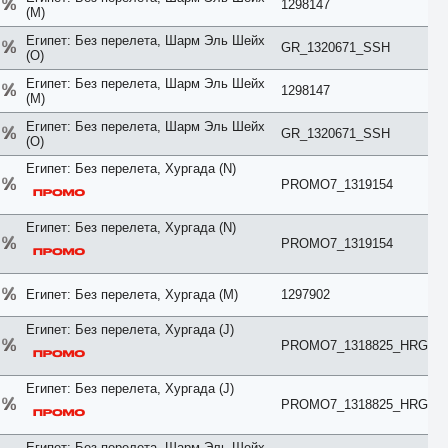
Люкс
1298147
(M)
Мансарда
Пентхаус
Египет: Без перелета, Шарм Эль Шейх
GR_1320671_SSH
Повышенной комфортности
(O)
Полулюкс
Египет: Без перелета, Шарм Эль Шейх
Представительский
1298147
(M)
Президентский
Премиум
Египет: Без перелета, Шарм Эль Шейх
GR_1320671_SSH
Премьер
(O)
Привилегия
Египет: Без перелета, Хургада (N)
Семейный
PROMO7_1319154
Смарт
Стандарт
Студия
Египет: Без перелета, Хургада (N)
Супериор
PROMO7_1319154
Сьют
Таунхаус
Терраса
Египет: Без перелета, Хургада (M)
1297902
Улучшенный
Цоколь
Египет: Без перелета, Хургада (J)
Частичные удобства
PROMO7_1318825_HRG
Эко
Эконом
Египет: Без перелета, Хургада (J)
ЮФО
PROMO7_1318825_HRG
Египет: Без перелета, Шарм Эль Шейх