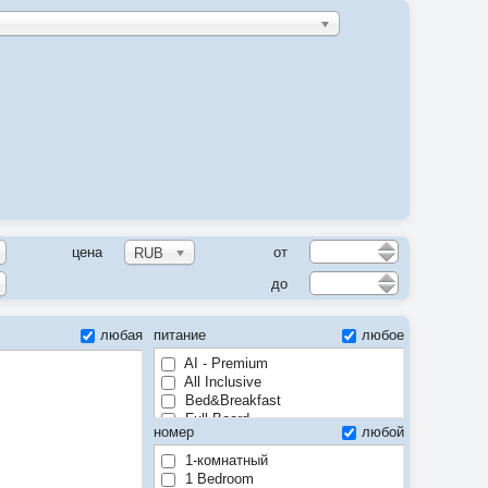
цена
от
RUB
до
любая
питание
любое
AI - Premium
All Inclusive
Bed&Breakfast
Full Board
номер
любой
Half Board
Soft All Inclusive
1-комнатный
1 Bedroom