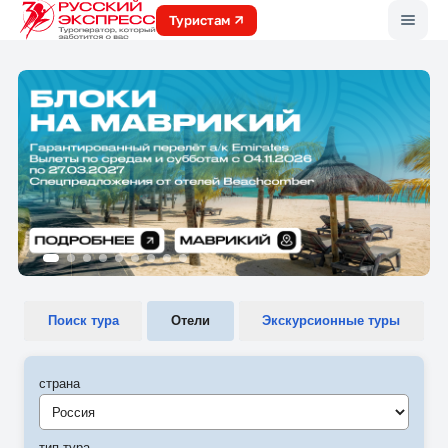
Меню
Туристам
Поиск тура
Отели
Экскурсионные туры
страна
Россия
тип тура