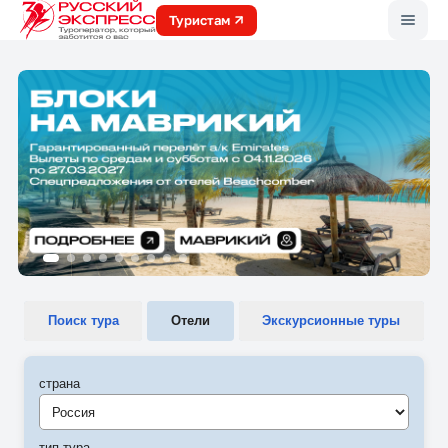
Меню
Туристам
Поиск тура
Отели
Экскурсионные туры
страна
Россия
тип тура