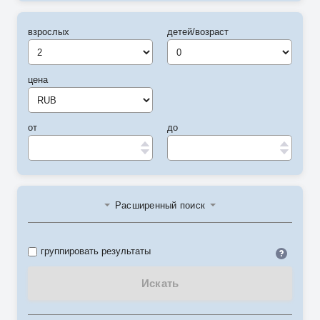
взрослых
детей/возраст
цена
от
до
Расширенный поиск
Идент
группировать результаты
Искать