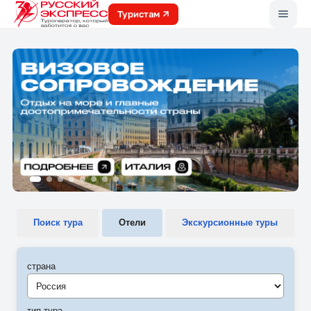
Меню
Туристам
Поиск тура
Отели
Экскурсионные туры
страна
Россия
тип тура