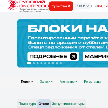
USD
84,67
Туристам
RUB ₽
Курс
валют
Поиск
Заявки
Агентство
Регистрация
Поиск тура
Отели
Экскурсионные туры