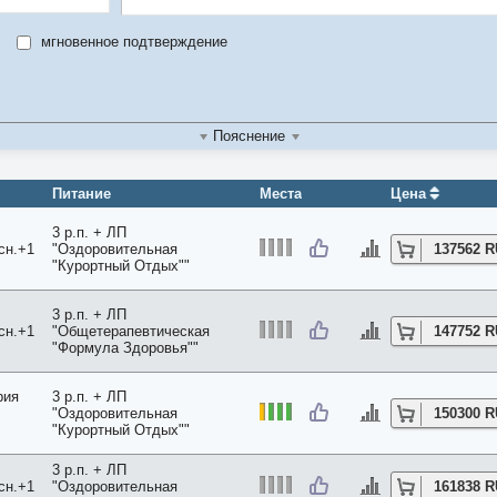
мгновенное подтверждение
ель
м
Пояснение
во
Питание
Места
Цена
3 р.п. + ЛП
сн.+1
"Оздоровительная
137562 
"Курортный Отдых""
3 р.п. + ЛП
сн.+1
"Общетерапевтическая
147752 
"Формула Здоровья""
рия
3 р.п. + ЛП
"Оздоровительная
150300 
"Курортный Отдых""
3 р.п. + ЛП
сн.+1
"Оздоровительная
161838 