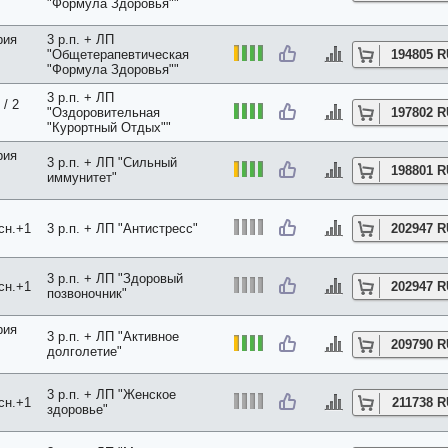
"Формула Здоровья""
рия
3 р.п. + ЛП
"Общетерапевтическая
194805 
"Формула Здоровья""
3 р.п. + ЛП
/ 2
"Оздоровительная
197802 
"Курортный Отдых""
рия
3 р.п. + ЛП "Сильный
198801 
иммунитет"
сн.+1
3 р.п. + ЛП "Антистресс"
202947 
3 р.п. + ЛП "Здоровый
сн.+1
202947 
позвоночник"
рия
3 р.п. + ЛП "Активное
209790 
долголетие"
3 р.п. + ЛП "Женское
сн.+1
211738 
здоровье"