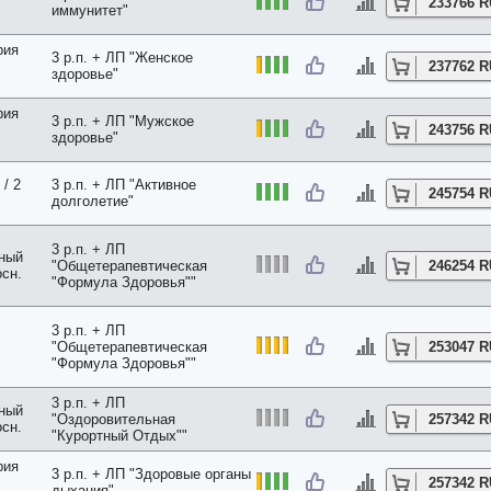
233766 
иммунитет"
рия
3 р.п. + ЛП "Женское
237762 
здоровье"
рия
3 р.п. + ЛП "Мужское
243756 
здоровье"
/ 2
3 р.п. + ЛП "Активное
245754 
долголетие"
3 р.п. + ЛП
нный
"Общетерапевтическая
246254 
осн.
"Формула Здоровья""
3 р.п. + ЛП
"Общетерапевтическая
253047 
"Формула Здоровья""
3 р.п. + ЛП
нный
"Оздоровительная
257342 
осн.
"Курортный Отдых""
рия
3 р.п. + ЛП "Здоровые органы
257342 
дыхания"