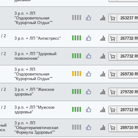
3 р.п. + ЛП
"Оздоровительная
263237 
.
"Курортный Отдых""
/ 2
3 р.п. + ЛП "Антистресс"
267732 
/ 2
3 р.п. + ЛП "Здоровый
267732 
позвоночник"
3 р.п. + ЛП
"Оздоровительная
269730 
"Курортный Отдых""
/ 2
3 р.п. + ЛП "Женское
279720 
здоровье"
/ 2
3 р.п. + ЛП "Мужское
287712 
здоровье"
3 р.п. + ЛП
нный
"Общетерапевтическая
289710 
осн.
"Формула Здоровья""