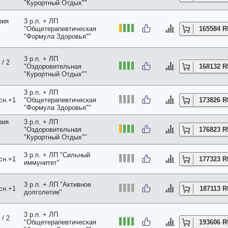
"Курортный Отдых""
рия
3 р.п. + ЛП
"Общетерапевтическая
165584 
"Формула Здоровья""
3 р.п. + ЛП
/ 2
"Оздоровительная
168132 
"Курортный Отдых""
3 р.п. + ЛП
сн.+1
"Общетерапевтическая
173826 
"Формула Здоровья""
рия
3 р.п. + ЛП
"Оздоровительная
176823 
"Курортный Отдых""
3 р.п. + ЛП "Сильный
сн.+1
177323 
иммунитет"
3 р.п. + ЛП "Активное
сн.+1
187113 
долголетие"
3 р.п. + ЛП
/ 2
"Общетерапевтическая
193606 