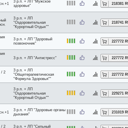
3 р.п. + ЛП "Мужское
сн.+1
218381 
здоровье"
3 р.п. + ЛП
нный
"Оздоровительная
218741 
осн.
"Курортный Отдых""
рия
3 р.п. + ЛП "Здоровый
227772 
позвоночник"
рия
3 р.п. + ЛП "Антистресс"
227772 
3 р.п. + ЛП
/ 2
"Общетерапевтическая
227772 
"Формула Здоровья""
3 р.п. + ЛП
"Оздоровительная
229271 
"Курортный Отдых""
3 р.п. + ЛП "Здоровые органы
сн.+1
231019 
дыхания"
/ 2
3 р.п. + ЛП "Сильный