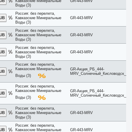
RUB
Кавказские Минеральные
GR-443-MRV
Townhouse
Воды (З)
Upper Floor
Россия: без перелета,
Villa
RUB
Кавказские Минеральные
GR-443-MRV
VIP
Воды (З)
Апартаменты
Балкон
Россия: без перелета,
Без балкона
RUB
Кавказские Минеральные
GR-443-MRV
Воды (З)
Бизнес
Бунгало
Россия: без перелета,
Вид во двор
RUB
Кавказские Минеральные
GR-443-MRV
Вид на город
Воды (З)
Вид на горы
Россия: без перелета,
Вид на море
Кавказские Минеральные
GR-Акция_РБ_444-
Вид на парк
RUB
MRV_Солнечный_Кисловодск_
Вид на реку
Воды (З)
Вид на сад
Вилла
Россия: без перелета,
Делюкс
Кавказские Минеральные
GR-Акция_РБ_444-
RUB
Джуниор Сьют
MRV_Солнечный_Кисловодск_
Воды (З)
Домик
Евролюкс
Россия: без перелета,
каюта
RUB
Кавказские Минеральные
GR-443-MRV
Комфорт
Воды (З)
Коттедж
Люкс
Россия: без перелета,
RUB
Кавказские Минеральные
GR-443-MRV
Мансарда