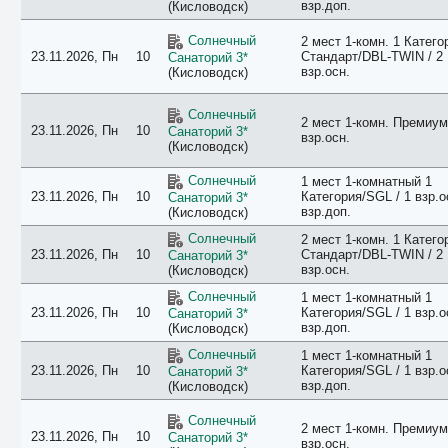
взр.доп.
(Кисловодск)
Приморский Край
Псковская область
Солнечный
Ростовская область
2 мест 1-комн. 1 Катего
23.11.2026, Пн
10
Стандарт/DBL-TWIN / 2
Санаторий 3*
Самарская область
взр.осн.
(Кисловодск)
Санкт-Петербург
Сахалинская область
Свердловская область
Солнечный
2 мест 1-комн. Премиум 
Северная Осетия Республика
23.11.2026, Пн
10
Санаторий 3*
взр.осн.
Ставропольский Край
(Кисловодск)
Татарстан Республика
Тверская область
Солнечный
1 мест 1-комнатный 1
Тульская область
23.11.2026, Пн
10
Категория/SGL / 1 взр.о
Санаторий 3*
Тюменская область
взр.доп.
(Кисловодск)
Хабаровский Край
Солнечный
2 мест 1-комн. 1 Катего
Челябинская область
23.11.2026, Пн
10
Стандарт/DBL-TWIN / 2
Санаторий 3*
Чеченская Республика
взр.осн.
(Кисловодск)
Ярославская область
Солнечный
1 мест 1-комнатный 1
23.11.2026, Пн
10
Категория/SGL / 1 взр.о
Санаторий 3*
взр.доп.
(Кисловодск)
Солнечный
1 мест 1-комнатный 1
23.11.2026, Пн
10
Категория/SGL / 1 взр.о
Санаторий 3*
взр.доп.
(Кисловодск)
Солнечный
2 мест 1-комн. Премиум 
23.11.2026, Пн
10
Санаторий 3*
взр.осн.