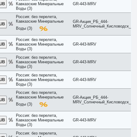
Penthouse
RUB
Кавказские Минеральные
GR-443-MRV
Pool
Воды (З)
Premier
Premium
Россия: без перелета,
Кавказские Минеральные
Presidential
GR-Акция_РБ_444-
RUB
MRV_Солнечный_Кисловодск_
Prestige
Воды (З)
Private
Promo
Россия: без перелета,
Reserve
RUB
Кавказские Минеральные
GR-443-MRV
Residence
Воды (З)
Retreat
Россия: без перелета,
River View
RUB
Кавказские Минеральные
GR-443-MRV
ROH
Воды (З)
Rooftop
Royal
Россия: без перелета,
Sea
RUB
Кавказские Минеральные
GR-443-MRV
Small
Воды (З)
SPA
Россия: без перелета,
Spa Bath
Кавказские Минеральные
GR-Акция_РБ_444-
Standard
RUB
MRV_Солнечный_Кисловодск_
Воды (З)
Street View
Studio
Suite
Россия: без перелета,
RUB
Кавказские Минеральные
GR-443-MRV
Sunrise
Воды (З)
Sunset
Superior
Россия: без перелета,
Terrace