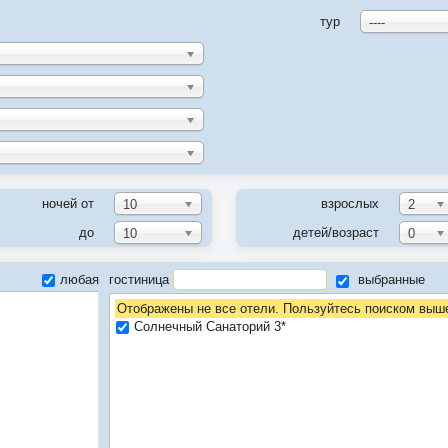
тур
----
ночей от
взрослых
10
2
до
детей/возраст
10
0
любая
гостиница
выбранные
Отображены не все отели. Пользуйтесь поиском выш
Солнечный Санаторий 3*