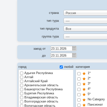
страна
Россия
тип тура
----
тип продукта
Все
группа тура
----
заезд от
до
город
любой
категория
Адыгея Республика
1*
Алтай
2*
Алтайский Край
3*
Архангельская область
4*
Башкортостан Республика
Бурятия Республика
5*
Владимирская область
No Category
Волгоградская область
Пансионат
Вологодская область