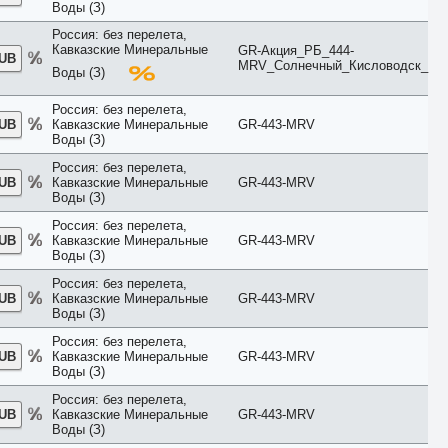
Воды (З)
Пентхаус
Повышенной комфортности
Россия: без перелета,
Полулюкс
Кавказские Минеральные
GR-Акция_РБ_444-
RUB
Представительский
MRV_Солнечный_Кисловодск_
Воды (З)
Президентский
Премиум
Россия: без перелета,
Премьер
RUB
Кавказские Минеральные
GR-443-MRV
Привилегия
Воды (З)
Семейный
Смарт
Россия: без перелета,
Стандарт
RUB
Кавказские Минеральные
GR-443-MRV
Воды (З)
Студия
Супериор
Россия: без перелета,
Сьют
RUB
Кавказские Минеральные
GR-443-MRV
Таунхаус
Воды (З)
Терраса
Улучшенный
Россия: без перелета,
RUB
Кавказские Минеральные
GR-443-MRV
Цоколь
Воды (З)
Частичные удобства
Эко
Россия: без перелета,
Эконом
RUB
Кавказские Минеральные
GR-443-MRV
ЮФО
Воды (З)
Россия: без перелета,
RUB
Кавказские Минеральные
GR-443-MRV
Воды (З)