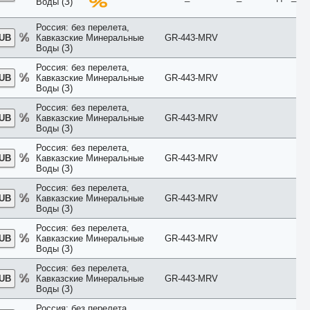
Воды (З)
King/Twin
Kitchen
Россия: без перелета,
Lagoon
RUB
Кавказские Минеральные
GR-443-MRV
Lake
Воды (З)
Lake House
Land
Россия: без перелета,
Large
RUB
Кавказские Минеральные
GR-443-MRV
Loft
Воды (З)
Lounge
Россия: без перелета,
Luxe
RUB
Кавказские Минеральные
GR-443-MRV
Luxury
Воды (З)
Main Building
Maisonette
Россия: без перелета,
Mansard
RUB
Кавказские Минеральные
GR-443-MRV
Воды (З)
Marina View
Master Suite
Россия: без перелета,
Mountain View
RUB
Кавказские Минеральные
GR-443-MRV
No Air Conditioner
Воды (З)
No Balcony
Россия: без перелета,
No Kitchen
RUB
Кавказские Минеральные
GR-443-MRV
No Terrace
Воды (З)
Ocean
Overwater
Россия: без перелета,
Palace
RUB
Кавказские Минеральные
GR-443-MRV
Park
Воды (З)
Pavillion
Россия: без перелета,