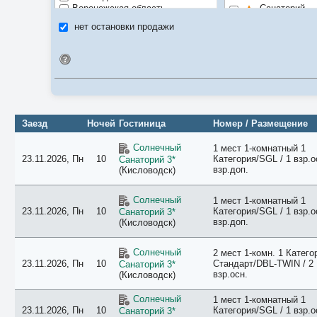
Воронежская область
Санаторий
Дагестан Республика
нет остановки продажи
Ивановская область
Luxe
Ингушетия Республика
SPA
Идентификатор поиска
Иркутская область
Городской от
Кабардино-Балкарская Республика
Калининградская область
Рекомендуе
Калужская область
Цена/качест
Камчатский Край
Карачаево-Черкесская Республика
Заезд
Ночей
Гостиница
Номер / Размещение
Карелия Республика
Кемеровская область
Солнечный
1 мест 1-комнатный 1
Костромская область
23.11.2026, Пн
10
Категория/SGL / 1 взр.о
Санаторий 3*
Краснодарский Край
взр.доп.
(Кисловодск)
Красноярский Край
Крым Республика
Солнечный
1 мест 1-комнатный 1
Курильские о-ва
23.11.2026, Пн
10
Категория/SGL / 1 взр.о
Санаторий 3*
Курская область
взр.доп.
(Кисловодск)
Ленинградская область
Москва
Московская область
Солнечный
2 мест 1-комн. 1 Катего
Мурманская область
23.11.2026, Пн
10
Стандарт/DBL-TWIN / 2
Санаторий 3*
Нижегородская область
взр.осн.
(Кисловодск)
Новгородская область
Новосибирская область
Солнечный
1 мест 1-комнатный 1
Омская область
23.11.2026, Пн
10
Категория/SGL / 1 взр.о
Санаторий 3*