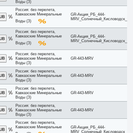
Воды (З)
Cottage
Courtyard
Россия: без перелета,
Creek View
Кавказские Минеральные
GR-Акция_РБ_444-
RUB
Deluxe
MRV_Солнечный_Кисловодск_
Воды (З)
Diamond Club
Different
Россия: без перелета,
Duplex
Кавказские Минеральные
GR-Акция_РБ_444-
Eco
RUB
MRV_Солнечный_Кисловодск_
Воды (З)
Economy
Elegance
Exclusive
Россия: без перелета,
RUB
Кавказские Минеральные
GR-443-MRV
Executive
Воды (З)
Family
First Floor
Россия: без перелета,
Forest View
RUB
Кавказские Минеральные
GR-443-MRV
Garden
Воды (З)
Golf
Россия: без перелета,
Grand
RUB
Кавказские Минеральные
GR-443-MRV
Ground Floor
Воды (З)
Harbour
Honeymoon
Россия: без перелета,
Imperial
RUB
Кавказские Минеральные
GR-443-MRV
Воды (З)
Inland View
Jacuzzi
Россия: без перелета,
Jungle View
Кавказские Минеральные
GR-Акция_РБ_444-
RUB
Junior Suite
MRV_Солнечный_Кисловодск_