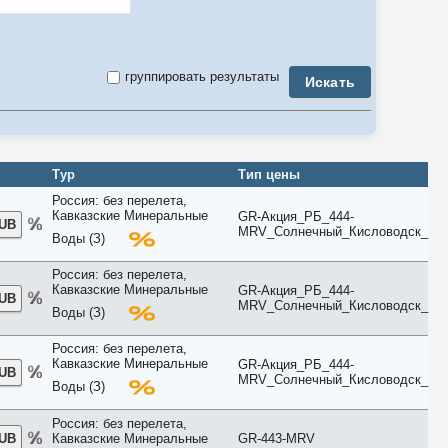
3-комнатный
3 Bedroom
4-комнатный
4 Bedroom
группировать результаты
Искать
5-комнатный
5 Bedroom
6 Bedroom
7 Bedroom
8 Bedroom
9 Bedroom
Тур
Тип цены
Air Conditioner
Россия: без перелета,
Anex
Кавказские Минеральные
GR-Акция_РБ_444-
Apartment
RUB
MRV_Солнечный_Кисловодск_
Balcony
Воды (З)
Bay View
Beach
Россия: без перелета,
Bosphorus View
Кавказские Минеральные
GR-Акция_РБ_444-
RUB
Budget
MRV_Солнечный_Кисловодск_
Воды (З)
Bungalow
Business
Россия: без перелета,
Chalet
Кавказские Минеральные
GR-Акция_РБ_444-
RUB
City View
MRV_Солнечный_Кисловодск_
Воды (З)
Classic
Club
Россия: без перелета,
Comfort
RUB
Кавказские Минеральные
GR-443-MRV
Connection