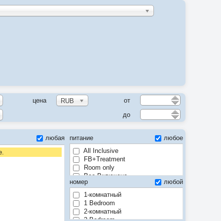
цена
от
RUB
до
любая
питание
любое
All Inclusive
е.
FB+Treatment
Room only
Все Включено
номер
любой
Завтрак
Отдых+лечение
1-комнатный
По программе
1 Bedroom
Полный пансион
2-комнатный
Полупансион
2 Bedroom