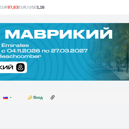
EUR
97,83
EUR/USD
1,16
Ссылка на эту страницу
Вход