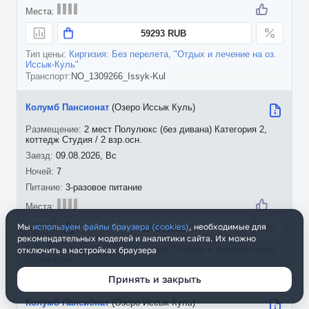
59293 RUB
Киргизия: Без перелета, "Отдых и лечение на оз.
Иссык-Куль"
NO_1309266_Issyk-Kul
Колумб Пансионат
(Озеро Иссык Куль)
2 мест Полулюкс (без дивана) Категория 2,
коттедж Студия / 2 взр.осн.
09.08.2026, Вс
7
3-разовое питание
Мы
используем файлы браузера (cookies)
, необходимые для
59734 RUB
рекомендательных моделей и аналитики сайта. Их можно
Киргизия: Без перелета, "Отдых и лечение на оз.
отключить в настройках браузера
Иссык-Куль"
NO_1309266_Issyk-Kul
Принять и закрыть
Колумб Пансионат
(Озеро Иссык Куль)