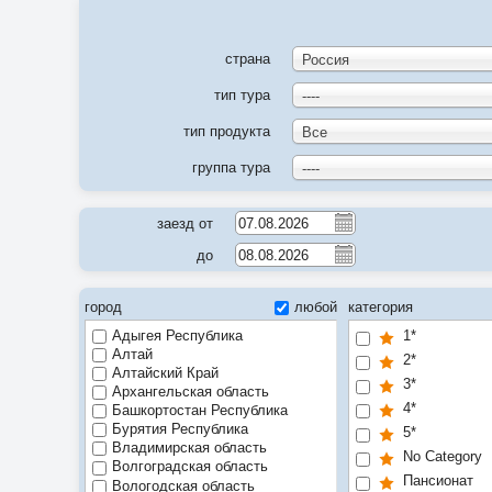
страна
Россия
тип тура
----
тип продукта
Все
группа тура
----
заезд от
до
город
любой
категория
Адыгея Республика
1*
Алтай
2*
Алтайский Край
3*
Архангельская область
4*
Башкортостан Республика
Бурятия Республика
5*
Владимирская область
No Category
Волгоградская область
Пансионат
Вологодская область