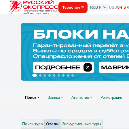
USD
84,67
Туристам
RUB ₽
Курс
валют
Поиск
Заявки
Агентство
Регистрация
Поиск тура
Отели
Экскурсионные туры