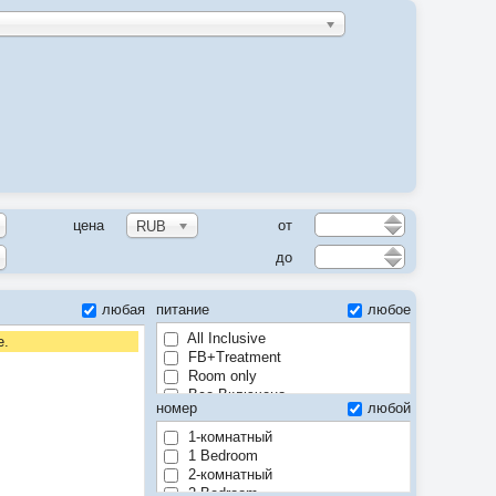
цена
от
RUB
до
любая
питание
любое
All Inclusive
е.
FB+Treatment
Room only
Все Включено
номер
любой
Завтрак
Отдых+лечение
1-комнатный
По программе
1 Bedroom
Полный пансион
2-комнатный
Полупансион
2 Bedroom