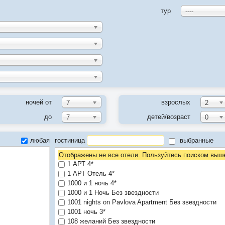
тур
----
ночей от
взрослых
7
2
до
детей/возраст
7
0
любая
гостиница
выбранные
Отображены не все отели. Пользуйтесь поиском выш
1 АРТ 4*
1 АРТ Отель 4*
1000 и 1 ночь 4*
1000 и 1 Ночь Без звездности
1001 nights on Pavlova Apartment Без звездности
1001 ночь 3*
108 желаний Без звездности