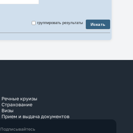
3-комнатный
3 Bedroom
4-комнатный
4 Bedroom
группировать результаты
Искать
5-комнатный
5 Bedroom
6 Bedroom
7 Bedroom
8 Bedroom
9 Bedroom
Air Conditioner
Anex
Apartment
Balcony
 Без звездности
Bay View
здности
Beach
Bosphorus View
звездности
Budget
Bungalow
Речные круизы
Business
Страхование
Chalet
Визы
City View
Прием и выдача документов
Classic
Club
Comfort
Подписывайтесь
Connection