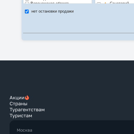
Воронежская область
Санаторий
Дагестан Республика
нет остановки продажи
Ивановская область
Luxe
Ингушетия Республика
SPA
Иркутская область
Городской от
Кабардино-Балкарская Республика
Калининградская область
Рекомендуе
Калужская область
Цена/качест
Камчатский Край
Карачаево-Черкесская Республика
Карелия Республика
Кемеровская область
Костромская область
Краснодарский Край
Красноярский Край
Крым Республика
Курильские о-ва
Курская область
Ленинградская область
Акции
Москва
Страны
Московская область
Турагентствам
Мурманская область
Туристам
Нижегородская область
Новгородская область
Новосибирская область
Москва
Омская область