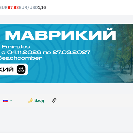
EUR
97,83
EUR/USD
1,16
Ссылка на эту страницу
Вход