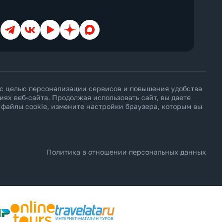
Cottage
Courtyard
Creek View
Телеграм
ВКонтакте
YouTube
Дзен
Max
Deluxe
Diamond Club
Different
Duplex
Eco
з звездности
Economy
з звездности
Elegance
 с целью персонализации сервисов и повышения удобства
Exclusive
х веб-сайта. Продолжая использовать сайт, вы даете
Executive
ь файлы cookie, измените настройки браузера, которым вы
Family
First Floor
Forest View
Garden
Golf
Grand
Политика в отношении персональных данных
Ground Floor
Harbour
Honeymoon
Imperial
Inland View
Jacuzzi
Jungle View
Junior Suite