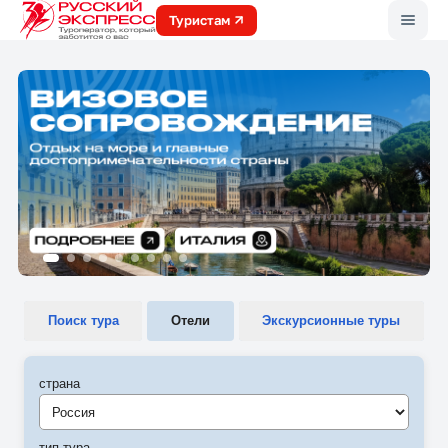
Меню
Туристам
Поиск тура
Отели
Экскурсионные туры
страна
Россия
тип тура