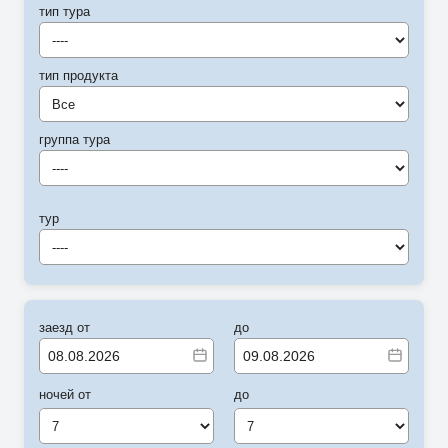
тип тура
----
тип продукта
Все
группа тура
----
тур
----
заезд от
до
ночей от
до
7
7