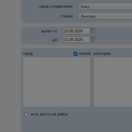
город отправления
Баку
страна
Венгрия
вылет от
до
город
любой
категория
есть места на рейсы