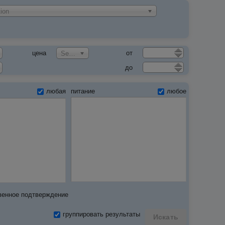
ion
цена
от
Select an Option
до
любая
питание
любое
венное подтверждение
группировать результаты
Искать