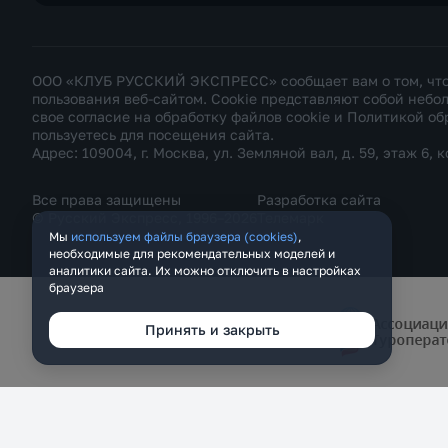
ООО «КЛУБ РУССКИЙ ЭКСПРЕСС» сообщает вам о том, что н
пользования веб-сайтом. Cookie представляют собой неб
свое согласие на обработку файлов cookie и
Политикой об
пользуетесь для посещения сайта.
Адрес: 109004, г. Москва, ул. Земляной вал, д. 59, этаж 6, к
Все права защищены
Разработка сайта
© Русский Экспресс, 1996–2026
Телемарк
Мы
используем файлы браузера (cookies)
,
необходимые для рекомендательных моделей и
аналитики сайта. Их можно отключить в настройках
браузера
Принять и закрыть