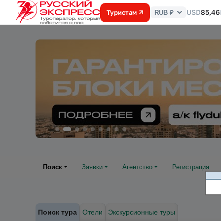
USD
85,46
Туристам
RUB ₽
Курс
валют
Поиск
Заявки
Агентство
Регистрация
Поиск тура
Отели
Экскурсионные туры