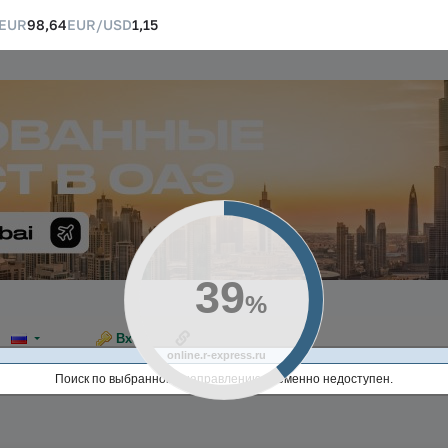
EUR
98,64
EUR/USD
1,15
40
%
Ссылка на эту страницу
Вход
online.r-express.ru
Поиск по выбранному направлению временно недоступен.