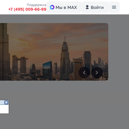
Меню
Поддержка
Мы в MAX
Войти
+7 (495) 009-66-99
вперед
вперед