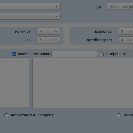
тур
Select an Opt
ночей от
взрослых
7
2
до
детей/возраст
7
4
любая
гостиница
выбранные
нет остановки продажи
мгно