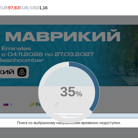
EUR
97,83
EUR/USD
1,16
37
%
Ссылка на эту страницу
Вход
online.r-express.ru
Поиск по выбранному направлению временно недоступен.