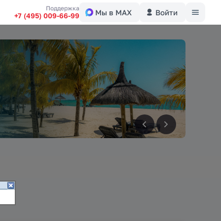
Меню
Поддержка
Мы в MAX
Войти
+7 (495) 009-66-99
вперед
вперед