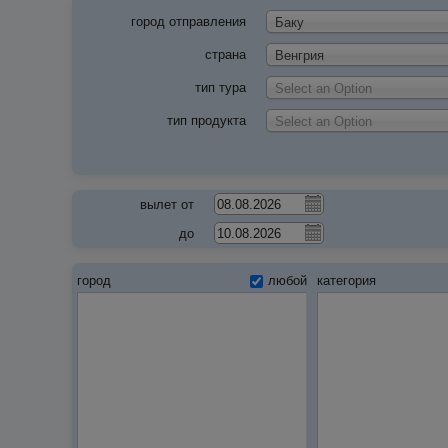
город отправления
Баку
страна
Венгрия
тип тура
Select an Option
тип продукта
Select an Option
вылет от
до
город
любой
категория