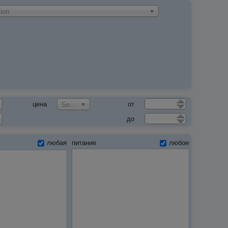
ion
цена
от
Select an Option
до
любая
питание
любое