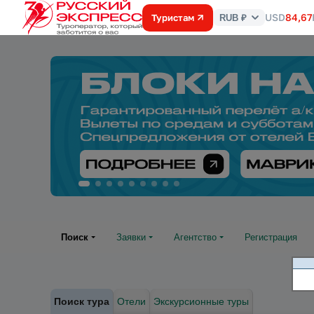
USD
84,67
Туристам
RUB ₽
Курс
валют
Поиск
Заявки
Агентство
Регистрация
Поиск тура
Отели
Экскурсионные туры