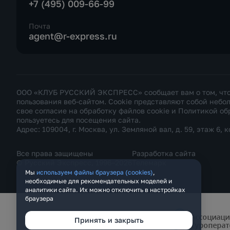
+7 (495) 009-66-99
Почта
agent@r-express.ru
ООО «КЛУБ РУССКИЙ ЭКСПРЕСС» сообщает вам о том, что н
пользования веб-сайтом. Cookie представляют собой неб
свое согласие на обработку файлов cookie и
Политикой об
пользуетесь для посещения сайта.
Адрес: 109004, г. Москва, ул. Земляной вал, д. 59, этаж 6, к
Все права защищены
Разработка сайта
© Русский Экспресс, 1996–2026
Телемарк
Мы
используем файлы браузера (cookies)
,
необходимые для рекомендательных моделей и
аналитики сайта. Их можно отключить в настройках
браузера
Принять и закрыть