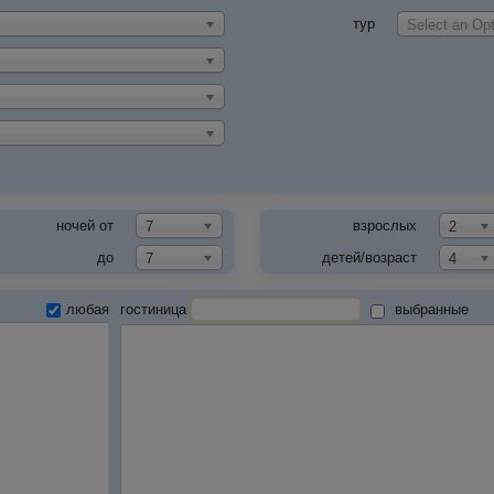
тур
Select an Opt
ночей от
взрослых
7
2
до
детей/возраст
7
4
любая
гостиница
выбранные