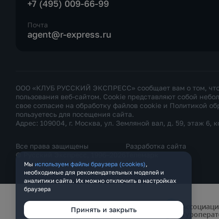
+7 (495) 009-66-99
Почта
agent@r-express.ru
ООО «КЛУБ РУССКИЙ ЭКСПРЕСС» сообщает вам о том, что н
пользования веб-сайтом. Cookie представляют собой неб
свое согласие на обработку файлов cookie и
Политикой об
пользуетесь для посещения сайта.
Адрес: 109004, г. Москва, ул. Земляной вал, д. 59, этаж 6, к
Все права защищены
Разработка сайта
© Русский Экспресс, 1996–2026
Телемарк
Мы
используем файлы браузера (cookies)
,
необходимые для рекомендательных моделей и
аналитики сайта. Их можно отключить в настройках
браузера
Принять и закрыть