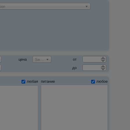
ion
цена
от
Select an Option
до
любая
питание
любое