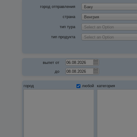
город отправления
Баку
страна
Венгрия
тип тура
Select an Option
тип продукта
Select an Option
вылет от
до
город
любой
категория