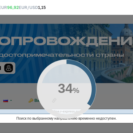
EUR
96,92
EUR/USD
1,15
36
%
Ссылка на эту страницу
Вход
online.r-express.ru
Поиск по выбранному направлению временно недоступен.