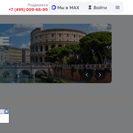
Меню
Поддержка
Мы в MAX
Войти
+7 (495) 009-66-99
вперед
вперед