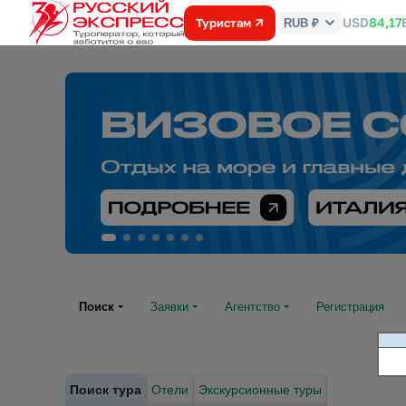
USD
84,17
Туристам
RUB ₽
Курс
валют
Поиск
Заявки
Агентство
Регистрация
Поиск тура
Отели
Экскурсионные туры