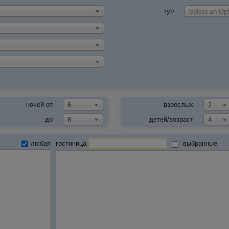
тур
Select an Opt
ночей от
взрослых
6
2
до
детей/возраст
8
4
любая
гостиница
выбранные