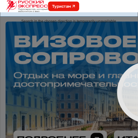
Туристам
online.r-express.ru
Search in the chosen direction is temporarily unavailable.