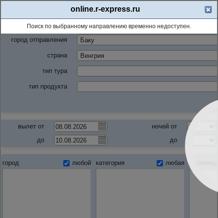
online.r-express.ru
Поиск тура
Отели
Экскурсионные туры
Поиск по выбранному направлению временно недоступен.
город отправления
страна
тип тура
тип продукта
вылет от
ночей от
до
до
город
любой
категория
любая
гостиниц