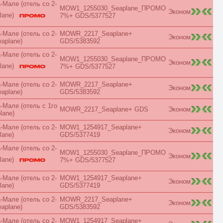
Мале (отель со 2-
Royal
MOW1_1255030_Seaplane_ПРОМО
Эконом
Sea
lane)
7%+ GDS/5377527
Small
SPA
Мале (отель со 2-
MOWR_2217_Seaplane+
Эконом
Spa Bath
eaplane)
GDS/5383592
Standard
Мале (отель со 2-
Street View
MOW1_1255030_Seaplane_ПРОМО
Эконом
Studio
lane)
7%+ GDS/5377527
Suite
Sunrise
Мале (отель со 2-
MOWR_2217_Seaplane+
Эконом
Sunset
eaplane)
GDS/5383592
Superior
Мале (отель с 1го
Terrace
MOWR_2217_Seaplane+ GDS
Эконом
lane)
Townhouse
Upper Floor
Мале (отель со 2-
MOW1_1254917_Seaplane+
Эконом
Villa
lane)
GDS/5377419
VIP
Мале (отель со 2-
Апартаменты
MOW1_1255030_Seaplane_ПРОМО
Эконом
Балкон
lane)
7%+ GDS/5377527
Без балкона
Бизнес
Мале (отель со 2-
MOW1_1254917_Seaplane+
Эконом
Бунгало
lane)
GDS/5377419
Вид во двор
Мале (отель со 2-
MOWR_2217_Seaplane+
Вид на город
Эконом
eaplane)
GDS/5383592
Вид на горы
Вид на море
Мале (отель со 2-
MOW1_1254917_Seaplane+