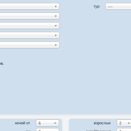
тур
----
а.
ночей от
взрослых
6
2