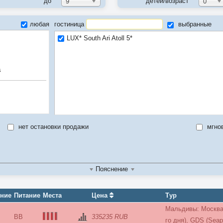
до
детей/возраст
9
0
любая
гостиница
выбранные
LUX* South Ari Atoll 5*
s
нет остановки продажи
мгно
Пояснение
ение
Питание
Места
Цена
Тур
Мальдивы: Москва-
BB
335235 RUB
го дня), GDS (Seap