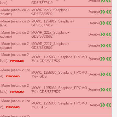
Эконом
Вид на парк
lane)
GDS/5377419
Вид на реку
Мале (отель со 2-
MOWR_2217_Seaplane+
Вид на сад
Эконом
eaplane)
GDS/5383592
Вилла
Делюкс
Мале (отель со 2-
MOW1_1254917_Seaplane+
Эконом
Джуниор Сьют
lane)
GDS/5377419
Домик
Мале (отель со 2-
MOWR_2217_Seaplane+
Евролюкс
Эконом
eaplane)
GDS/5383592
каюта
Комфорт
Мале (отель со 2-
MOWR_2217_Seaplane+
Эконом
Коттедж
eaplane)
GDS/5383592
Люкс
Мале (отель со 2-
Мансарда
MOW1_1255030_Seaplane_ПРОМО
Эконом
Пентхаус
lane)
7%+ GDS/5377527
Повышенной комфортности
Полулюкс
Мале (отель с 1го
MOW1_1255030_Seaplane_ПРОМО
Представительский
Эконом
ne)
7%+ GDS
Президентский
Премиум
Мале (отель со 2-
Премьер
MOW1_1255030_Seaplane_ПРОМО
Эконом
Привилегия
lane)
7%+ GDS/5377527
Семейный
Смарт
Мале (отель с 1го
MOW1_1255030_Seaplane_ПРОМО
Стандарт
Эконом
ne)
7%+ GDS
Студия
Супериор
Мале (отель со 2-