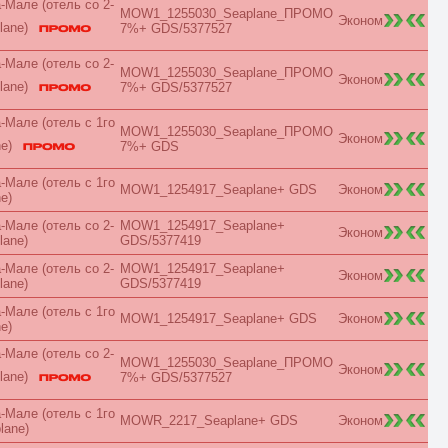
Мале (отель со 2-
MOW1_1255030_Seaplane_ПРОМО
Marina View
Эконом
lane)
7%+ GDS/5377527
Master Suite
Mountain View
Мале (отель со 2-
No Air Conditioner
MOW1_1255030_Seaplane_ПРОМО
Эконом
No Balcony
lane)
7%+ GDS/5377527
No Kitchen
No Terrace
Мале (отель с 1го
MOW1_1255030_Seaplane_ПРОМО
Ocean
Эконом
ne)
7%+ GDS
Overwater
Palace
Мале (отель с 1го
Park
MOW1_1254917_Seaplane+ GDS
Эконом
e)
Pavillion
Penthouse
Мале (отель со 2-
MOW1_1254917_Seaplane+
Эконом
Pool
lane)
GDS/5377419
Premier
Мале (отель со 2-
MOW1_1254917_Seaplane+
Premium
Эконом
lane)
GDS/5377419
Presidential
Prestige
Мале (отель с 1го
MOW1_1254917_Seaplane+ GDS
Эконом
Private
e)
Promo
Мале (отель со 2-
Reserve
MOW1_1255030_Seaplane_ПРОМО
Эконом
Residence
lane)
7%+ GDS/5377527
Retreat
River View
Мале (отель с 1го
MOWR_2217_Seaplane+ GDS
Эконом
ROH
lane)
Rooftop