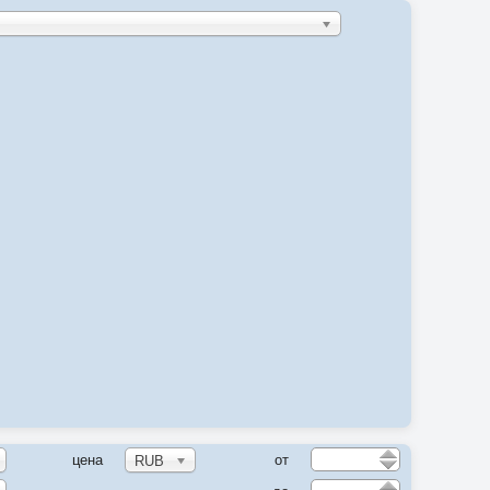
цена
от
RUB