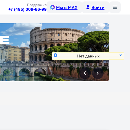
Меню
Поддержка
Мы в MAX
Войти
+7 (495) 009-66-99
Нет данных
вперед
вперед