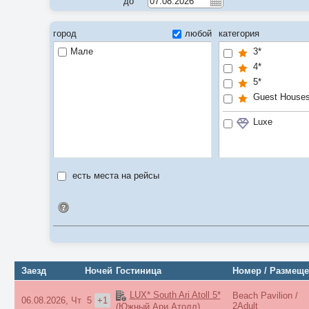
до
город
любой
категория
Мале
3*
4*
5*
Guest House
Luxe
есть места на рейсы
Идентификатор поиска
Заезд
Ночей
Гостиница
Номер / Размещ
LUX* South Ari Atoll 5*
Beach Pavilion /
06.08.2026, Чт
5
+1
2Adult
(Южный Ари Атолл)