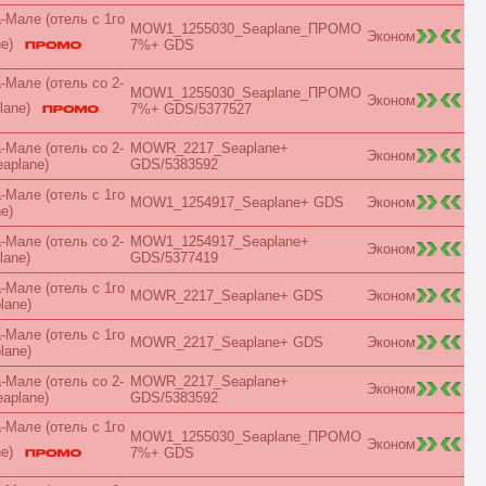
First Floor
Мале (отель с 1го
Forest View
MOW1_1255030_Seaplane_ПРОМО
Эконом
Garden
ne)
7%+ GDS
Golf
Grand
Мале (отель со 2-
MOW1_1255030_Seaplane_ПРОМО
Ground Floor
Эконом
lane)
7%+ GDS/5377527
Harbour
Honeymoon
Мале (отель со 2-
MOWR_2217_Seaplane+
Imperial
Эконом
eaplane)
GDS/5383592
Inland View
Jacuzzi
Мале (отель с 1го
MOW1_1254917_Seaplane+ GDS
Эконом
Jungle View
e)
Junior Suite
Мале (отель со 2-
MOW1_1254917_Seaplane+
King/Twin
Эконом
lane)
GDS/5377419
Kitchen
Lagoon
Мале (отель с 1го
MOWR_2217_Seaplane+ GDS
Эконом
Lake
lane)
Lake House
Land
Мале (отель с 1го
MOWR_2217_Seaplane+ GDS
Эконом
lane)
Large
Loft
Мале (отель со 2-
MOWR_2217_Seaplane+
Эконом
Lounge
eaplane)
GDS/5383592
Luxe
Мале (отель с 1го
Luxury
MOW1_1255030_Seaplane_ПРОМО
Эконом
Main Building
ne)
7%+ GDS
Maisonette
Mansard