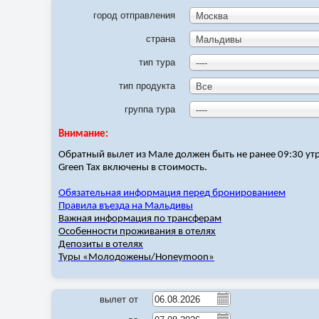
город отправления
Москва
страна
Мальдивы
тип тура
----
тип продукта
Все
группа тура
----
Внимание:
Обратный вылет из Мале должен быть не ранее 09:30 утр
Green Tax
включены в стоимость.
Обязательная информация перед бронированием
Правила въезда на Мальдивы
Важная информация по трансферам
Особенности проживания в отелях
Депозиты в отелях
Туры «Молодожены/
Honeymoon
»
вылет от