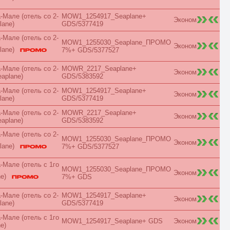
Balcony
Bay View
Мале (отель со 2-
MOW1_1254917_Seaplane+
Эконом
Beach
lane)
GDS/5377419
Bosphorus View
Мале (отель со 2-
Budget
MOW1_1255030_Seaplane_ПРОМО
Эконом
Bungalow
lane)
7%+ GDS/5377527
Business
Chalet
Мале (отель со 2-
MOWR_2217_Seaplane+
Эконом
City View
eaplane)
GDS/5383592
Classic
Club
Мале (отель со 2-
MOW1_1254917_Seaplane+
Эконом
lane)
GDS/5377419
Comfort
Connection
Мале (отель со 2-
MOWR_2217_Seaplane+
Эконом
Cottage
eaplane)
GDS/5383592
Courtyard
Мале (отель со 2-
Creek View
MOW1_1255030_Seaplane_ПРОМО
Эконом
Deluxe
lane)
7%+ GDS/5377527
Diamond Club
Different
Мале (отель с 1го
MOW1_1255030_Seaplane_ПРОМО
Duplex
Эконом
ne)
7%+ GDS
Eco
Economy
Мале (отель со 2-
MOW1_1254917_Seaplane+
Elegance
Эконом
lane)
GDS/5377419
Exclusive
Executive
Мале (отель с 1го
MOW1_1254917_Seaplane+ GDS
Эконом
Family
e)