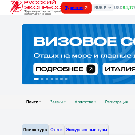
USD
84,17
Туристам
RUB ₽
Курс
валют
Поиск
Заявки
Агентство
Регистрация
Поиск тура
Отели
Экскурсионные туры