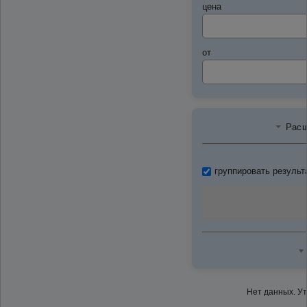
цена
от
Расш
группировать результ
Нет данных. У