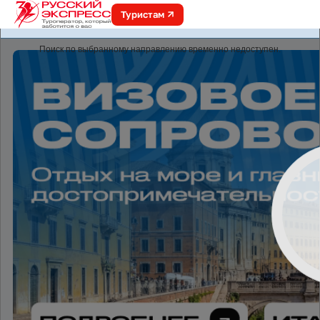
Туристам
online.r-express.ru
Поиск по выбранному направлению временно недоступен.