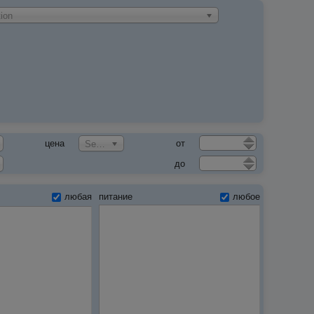
ion
цена
от
Select an Option
до
любая
питание
любое