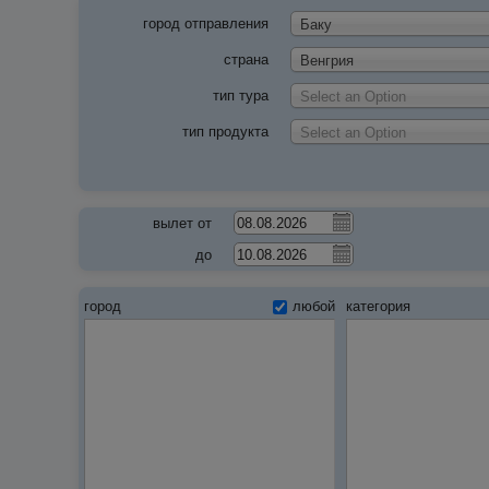
город отправления
Баку
страна
Венгрия
тип тура
Select an Option
тип продукта
Select an Option
вылет от
до
город
любой
категория