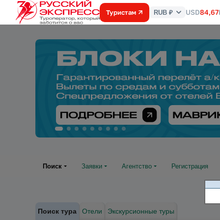
USD
84,67
Туристам
RUB ₽
Курс
валют
Поиск
Заявки
Агентство
Регистрация
Поиск тура
Отели
Экскурсионные туры