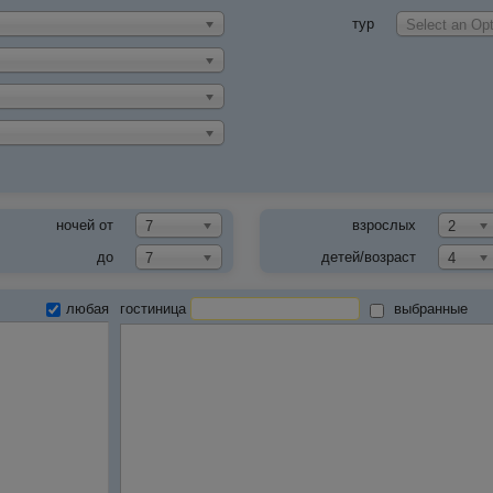
тур
Select an Opt
ночей от
взрослых
7
2
до
детей/возраст
7
4
любая
гостиница
выбранные