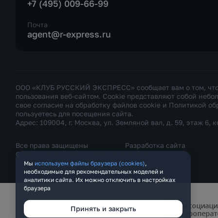
+7 (495) 009-66-99
Почта
agent@r-express.ru
ООО «КЛУБ РУССКИЙ ЭКСПРЕСС» сообщает вам о том, что н
пользования веб-сайтом. Cookie представляют собой неб
свое согласие на обработку файлов cookie и
Политикой об
пользуетесь для посещения сайта.
Адрес: 109004, г. Москва, ул. Земляной вал, д. 59, этаж 6, к
Все права защищены
Разработка сайта
© Русский Экспресс, 1996–2026
Телемарк
Мы
используем файлы браузера (cookies)
,
необходимые для рекомендательных моделей и
аналитики сайта. Их можно отключить в настройках
браузера
Принять и закрыть