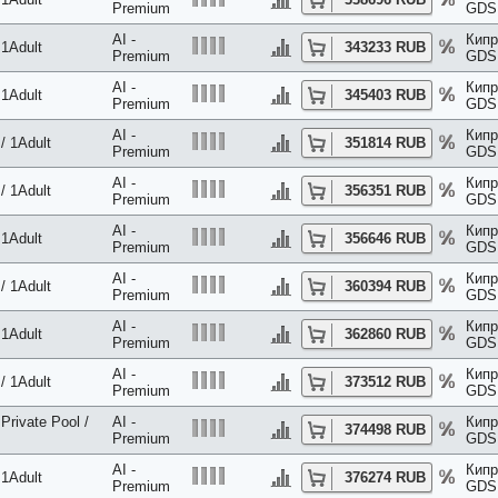
Premium
GDS 
AI -
Кипр
 1Adult
343233 RUB
Premium
GDS 
AI -
Кипр
 1Adult
345403 RUB
Premium
GDS 
AI -
Кипр
/ 1Adult
351814 RUB
Premium
GDS 
AI -
Кипр
/ 1Adult
356351 RUB
Premium
GDS 
AI -
Кипр
 1Adult
356646 RUB
Premium
GDS 
AI -
Кипр
/ 1Adult
360394 RUB
Premium
GDS 
AI -
Кипр
 1Adult
362860 RUB
Premium
GDS 
AI -
Кипр
/ 1Adult
373512 RUB
Premium
GDS 
Private Pool /
AI -
Кипр
374498 RUB
Premium
GDS 
AI -
Кипр
 1Adult
376274 RUB
Premium
GDS 