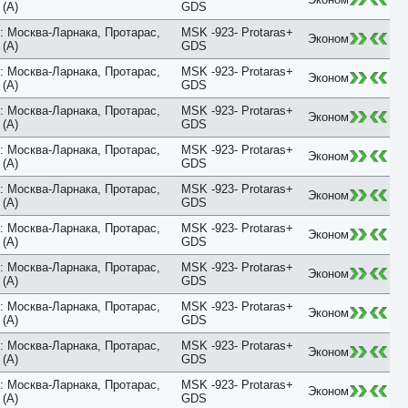
Classic
(A)
GDS
Club
: Москва-Ларнака, Протарас,
MSK -923- Protaras+
Comfort
Эконом
(A)
GDS
Connection
Cottage
: Москва-Ларнака, Протарас,
MSK -923- Protaras+
Эконом
Courtyard
(A)
GDS
Creek View
: Москва-Ларнака, Протарас,
MSK -923- Protaras+
Deluxe
Эконом
(A)
GDS
Diamond Club
Different
: Москва-Ларнака, Протарас,
MSK -923- Protaras+
Эконом
Duplex
(A)
GDS
Eco
: Москва-Ларнака, Протарас,
MSK -923- Protaras+
Economy
Эконом
(A)
GDS
Elegance
Exclusive
: Москва-Ларнака, Протарас,
MSK -923- Protaras+
Эконом
Executive
(A)
GDS
Family
: Москва-Ларнака, Протарас,
MSK -923- Protaras+
First Floor
Эконом
(A)
GDS
Forest View
Garden
: Москва-Ларнака, Протарас,
MSK -923- Protaras+
Эконом
Golf
(A)
GDS
Grand
: Москва-Ларнака, Протарас,
MSK -923- Protaras+
Ground Floor
Эконом
(A)
GDS
Harbour
Honeymoon
: Москва-Ларнака, Протарас,
MSK -923- Protaras+
Эконом
Imperial
(A)
GDS