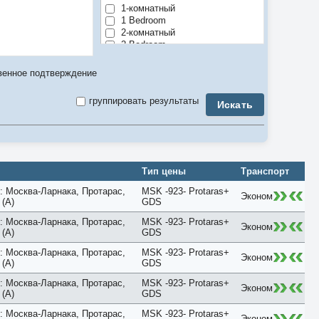
1-комнатный
1 Bedroom
2-комнатный
2 Bedroom
3-комнатный
3 Bedroom
венное подтверждение
4-комнатный
4 Bedroom
группировать результаты
Искать
5-комнатный
5 Bedroom
6 Bedroom
7 Bedroom
8 Bedroom
9 Bedroom
Тип цены
Транспорт
Air Conditioner
Anex
: Москва-Ларнака, Протарас,
MSK -923- Protaras+
Эконом
(A)
GDS
Apartment
Balcony
: Москва-Ларнака, Протарас,
MSK -923- Protaras+
Эконом
Bay View
(A)
GDS
Beach
Bosphorus View
: Москва-Ларнака, Протарас,
MSK -923- Protaras+
Эконом
(A)
GDS
Budget
Bungalow
: Москва-Ларнака, Протарас,
MSK -923- Protaras+
Business
Эконом
(A)
GDS
Chalet
City View
: Москва-Ларнака, Протарас,
MSK -923- Protaras+
Эконом