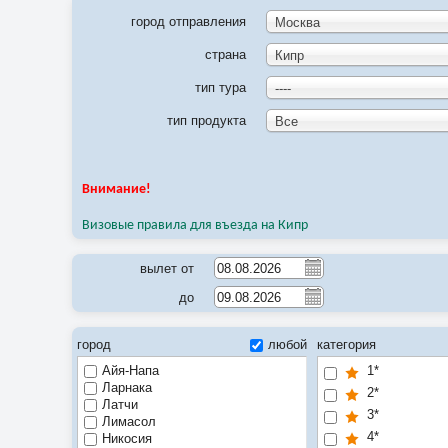
город отправления
Москва
страна
Кипр
тип тура
----
тип продукта
Все
Внимание!
Визовые правила для въезда на Кипр
вылет от
до
город
любой
категория
Айя-Напа
1*
Ларнака
2*
Латчи
3*
Лимасол
4*
Никосия