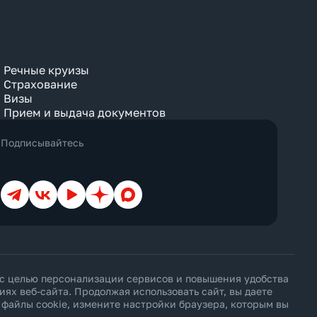
Palace
Park
Pavillion
Penthouse
Pool
Речные круизы
Premier
Страхование
Premium
Presidential
Визы
Prestige
Прием и выдача документов
Private
Promo
Подписывайтесь
Reserve
Residence
Retreat
River View
Телеграм
ВКонтакте
YouTube
Дзен
Max
ROH
Rooftop
Royal
Sea
Small
SPA
Spa Bath
Standard
 с целью персонализации сервисов и повышения удобства
Street View
х веб-сайта. Продолжая использовать сайт, вы даете
Studio
ь файлы cookie, измените настройки браузера, которым вы
Suite