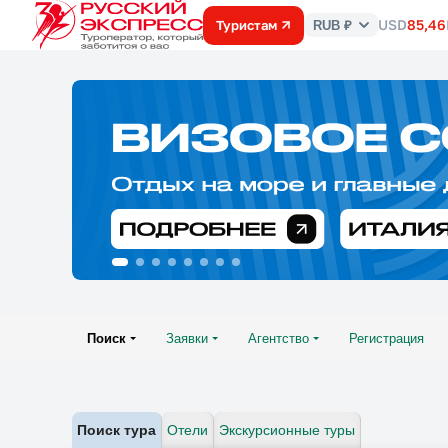
USD
85,46
Туристам
RUB ₽
Курс
валют
Поиск
Заявки
Агентство
Регистрация
Поиск тура
Отели
Экскурсионные туры