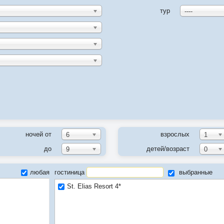
тур
----
ночей от
взрослых
6
1
до
детей/возраст
9
0
любая
гостиница
выбранные
St. Elias Resort 4*