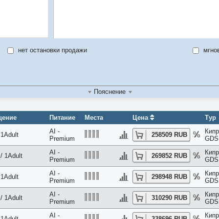
нет остановки продажи
мгно
Пояснение
щение
Питание
Места
Цена
Тур
AI -
Кипр
 1Adult
258509 RUB
Premium
GDS 
AI -
Кипр
/ 1Adult
269852 RUB
Premium
GDS 
AI -
Кипр
 1Adult
298948 RUB
Premium
GDS 
AI -
Кипр
/ 1Adult
310290 RUB
Premium
GDS 
AI -
Кипр
 1Adult
338696 RUB