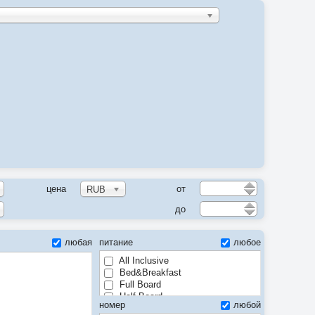
цена
от
RUB
до
любая
питание
любое
All Inclusive
Bed&Breakfast
Full Board
Half Board
номер
любой
Room only