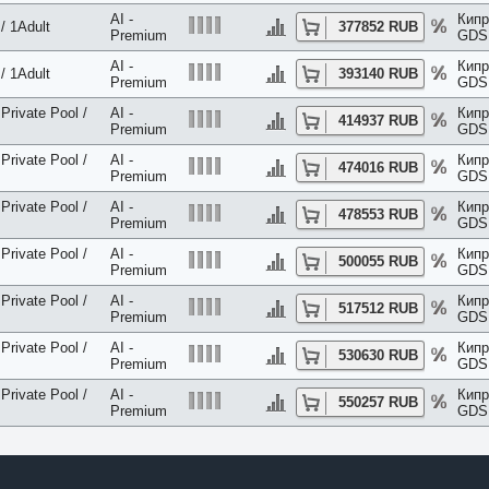
AI -
Кипр
/ 1Adult
377852 RUB
Premium
GDS 
AI -
Кипр
/ 1Adult
393140 RUB
Premium
GDS 
Private Pool /
AI -
Кипр
414937 RUB
Premium
GDS 
Private Pool /
AI -
Кипр
474016 RUB
Premium
GDS 
Private Pool /
AI -
Кипр
478553 RUB
Premium
GDS 
Private Pool /
AI -
Кипр
500055 RUB
Premium
GDS 
Private Pool /
AI -
Кипр
517512 RUB
Premium
GDS 
Private Pool /
AI -
Кипр
530630 RUB
Premium
GDS 
Private Pool /
AI -
Кипр
550257 RUB
Premium
GDS 