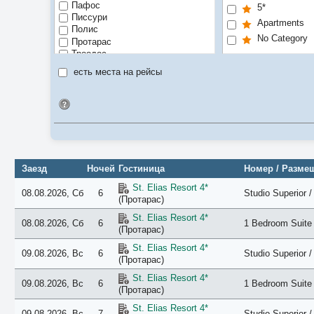
Пафос
5*
Писсури
Apartments
Полис
No Category
Протарас
Троодос
есть места на рейсы
Идентификатор поиска
Заезд
Ночей
Гостиница
Номер / Разме
St. Elias Resort 4*
08.08.2026, Сб
6
Studio Superior /
(Протарас)
St. Elias Resort 4*
08.08.2026, Сб
6
1 Bedroom Suite 
(Протарас)
St. Elias Resort 4*
09.08.2026, Вс
6
Studio Superior /
(Протарас)
St. Elias Resort 4*
09.08.2026, Вс
6
1 Bedroom Suite 
(Протарас)
St. Elias Resort 4*
09.08.2026, Вс
7
Studio Superior /