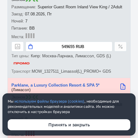
Superior Guest Room Inland View King / 2Adult
07.08.2026, Пт
7
BB
549655 RUB
Кипр: Москва-Ларнака, Лимассол, GDS (L)
MOW_1327511_Limassol(L)_PROMO+ GDS
Parklane, a Luxury Collection Resort & SPA 5*
(Лимасол)
Эконом
Мы
используем файлы браузера (cookies)
, необходимые для
Superior Guest Room Inland View King / 2Adult
рекомендательных моделей и аналитики сайта. Их можно
отключить в настройках браузера
08.08.2026, Сб
9
Принять и закрыть
BB