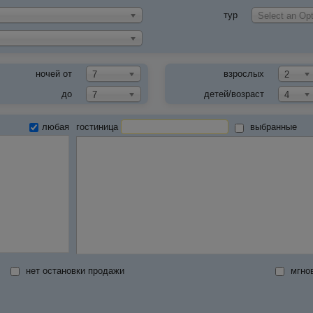
тур
Select an Opt
ночей от
взрослых
7
2
до
детей/возраст
7
4
любая
гостиница
выбранные
нет остановки продажи
мгно