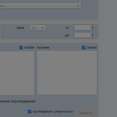
ion
цена
от
Select an Option
до
любая
питание
любое
венное подтверждение
группировать результаты
Искать