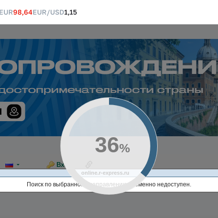
EUR
98,64
EUR/USD
1,15
37
%
Ссылка на эту страницу
Вход
online.r-express.ru
Поиск по выбранному направлению временно недоступен.