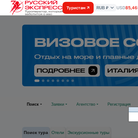
USD
85,46
Туристам
RUB ₽
Курс
валют
Поиск
Заявки
Агентство
Регистрация
Поиск тура
Отели
Экскурсионные туры