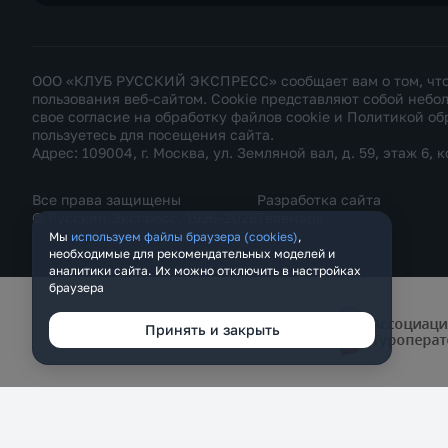
ООО «КЛУБ РУССКИЙ ЭКСПРЕСС» сообщает вам о том, что н
пользования веб-сайтом. Cookie представляют собой неб
свое согласие на обработку файлов cookie и
Политикой об
пользуетесь для посещения сайта.
Адрес: 109004, г. Москва, ул. Земляной вал, д. 59, этаж 6, к
Все права защищены
Разработка сайта
© Русский Экспресс, 1996–2026
Телемарк
Мы
используем файлы браузера (cookies)
,
необходимые для рекомендательных моделей и
аналитики сайта. Их можно отключить в настройках
браузера
Принять и закрыть