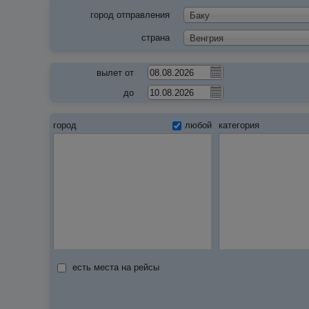
город отправления
Баку
страна
Венгрия
вылет от
до
город
любой
категория
есть места на рейсы