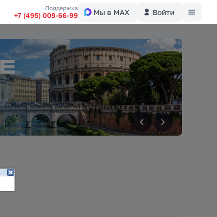
Меню
Поддержка
Мы в MAX
Войти
+7 (495) 009-66-99
вперед
вперед