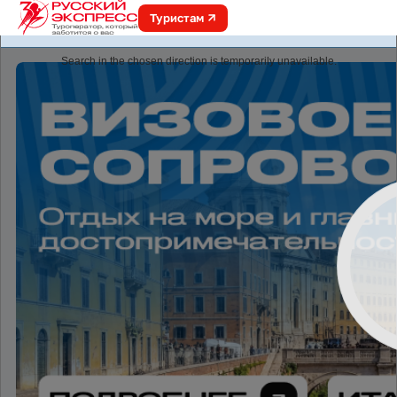
Туристам
online.r-express.ru
Search in the chosen direction is temporarily unavailable.