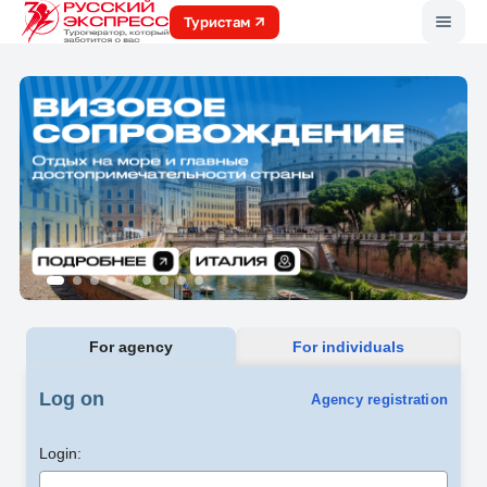
Меню
Туристам
For agency
For individuals
Log on
Agency registration
Login: