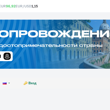
EUR
96,92
EUR/USD
1,15
Вход