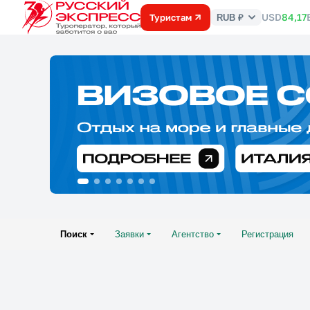
USD
84,17
Туристам
RUB ₽
Курс
валют
Поиск
Заявки
Агентство
Регистрация