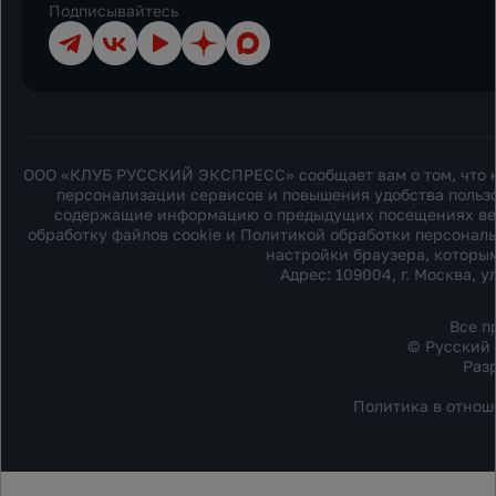
Подписывайтесь
Телеграм
ВКонтакте
YouTube
Дзен
Max
ООО «КЛУБ РУССКИЙ ЭКСПРЕСС» сообщает вам о том, что на
персонализации сервисов и повышения удобства пользо
содержащие информацию о предыдущих посещениях веб-с
обработку файлов cookie и
Политикой обработки персонал
настройки браузера, которым
Адрес: 109004, г. Москва, ул
Все п
© Русский 
Раз
Политика в отнош