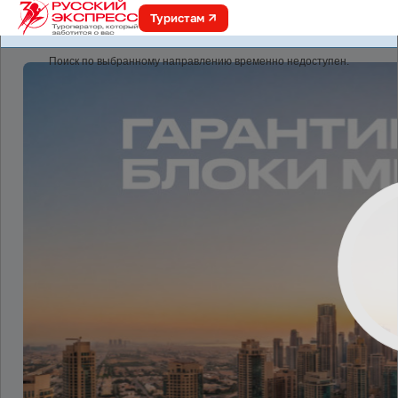
Туристам
online.r-express.ru
Поиск по выбранному направлению временно недоступен.