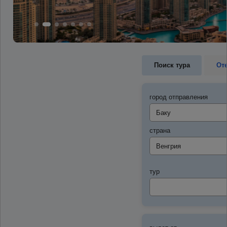
Поиск тура
От
город отправления
страна
тур