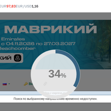
EUR
97,83
EUR/USD
1,16
35
%
Ссылка на эту страницу
Вход
online.r-express.ru
Поиск по выбранному направлению временно недоступен.