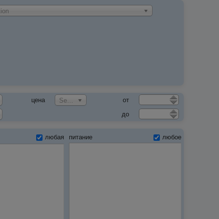
ion
цена
от
Select an Option
до
любая
питание
любое