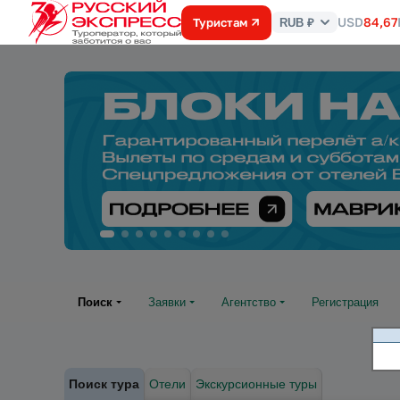
USD
84,67
Туристам
RUB ₽
Курс
валют
Поиск
Заявки
Агентство
Регистрация
Поиск тура
Отели
Экскурсионные туры