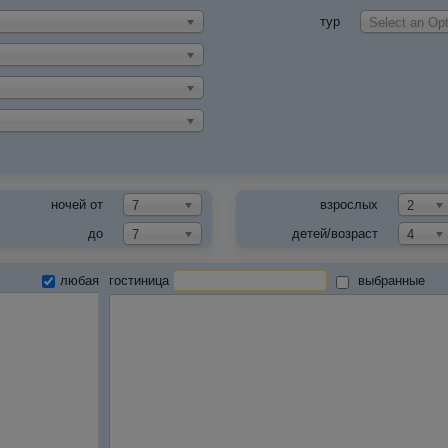
тур
Select an Opt
ночей от
взрослых
7
2
до
детей/возраст
7
4
любая
гостиница
выбранные