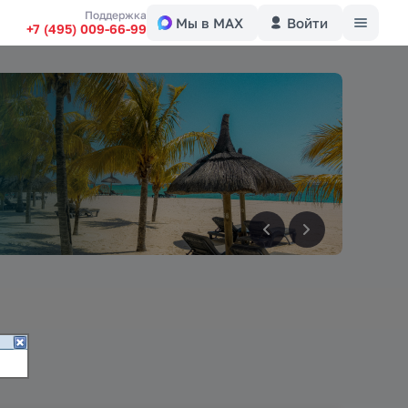
Меню
Поддержка
Мы в MAX
Войти
+7 (495) 009-66-99
вперед
вперед