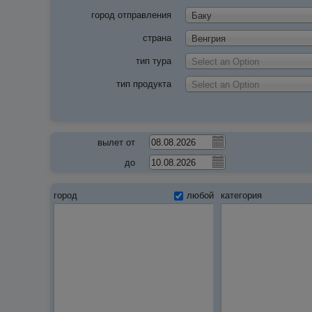
город отправления
Баку
страна
Венгрия
тип тура
Select an Option
тип продукта
Select an Option
вылет от
до
город
любой
категория