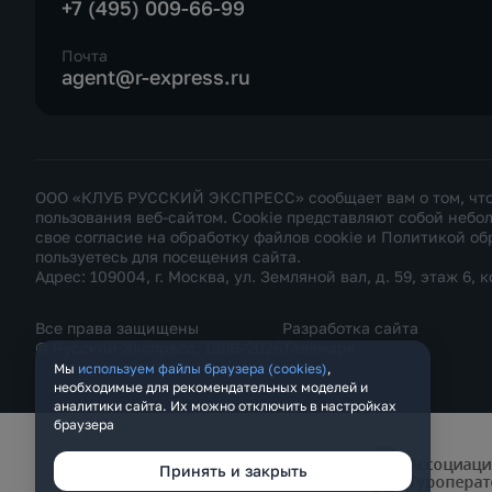
+7 (495) 009-66-99
Почта
agent@r-express.ru
ООО «КЛУБ РУССКИЙ ЭКСПРЕСС» сообщает вам о том, что н
пользования веб-сайтом. Cookie представляют собой неб
свое согласие на обработку файлов cookie и
Политикой об
пользуетесь для посещения сайта.
Адрес: 109004, г. Москва, ул. Земляной вал, д. 59, этаж 6, к
Все права защищены
Разработка сайта
© Русский Экспресс, 1996–2026
Телемарк
Мы
используем файлы браузера (cookies)
,
необходимые для рекомендательных моделей и
аналитики сайта. Их можно отключить в настройках
браузера
Принять и закрыть