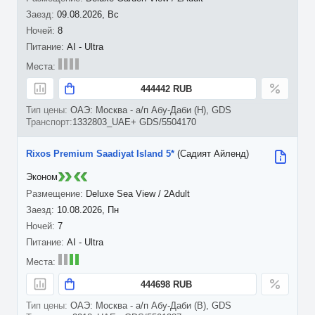
09.08.2026, Вс
8
AI - Ultra
444442 RUB
ОАЭ: Москва - а/п Абу-Даби (H), GDS
1332803_UAE+ GDS/5504170
Rixos Premium Saadiyat Island 5*
(Садият Айленд)
Эконом
Deluxe Sea View / 2Adult
10.08.2026, Пн
7
AI - Ultra
444698 RUB
ОАЭ: Москва - а/п Абу-Даби (B), GDS