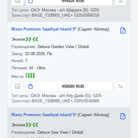
449826 RUB
ОАЭ: Москва - а/п Шарджа (B), GDS
BASE_7108931_UAE+ GDS/5558716
Rixos Premium Saadiyat Island 5*
(Садият Айленд)
Эконом
Deluxe Garden View / 2Adult
10.08.2026, Пн
7
AI - Ultra
450680 RUB
ОАЭ: Москва - а/п Абу-Даби (G), GDS
BASE_7108095_UAE+ GDS/5534566
Rixos Premium Saadiyat Island 5*
(Садият Айленд)
Эконом
Deluxe Sea View / 2Adult