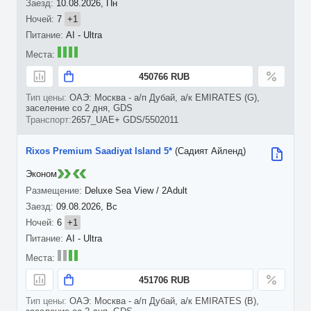
10.08.2026, Пн
7
+1
AI - Ultra
450766 RUB
ОАЭ: Москва - а/п Дубай, а/к EMIRATES (G),
заселение со 2 дня, GDS
2657_UAE+ GDS/5502011
Rixos Premium Saadiyat Island 5*
(Садият Айленд)
Эконом
Deluxe Sea View / 2Adult
09.08.2026, Вс
6
+1
AI - Ultra
451706 RUB
ОАЭ: Москва - а/п Дубай, а/к EMIRATES (B),