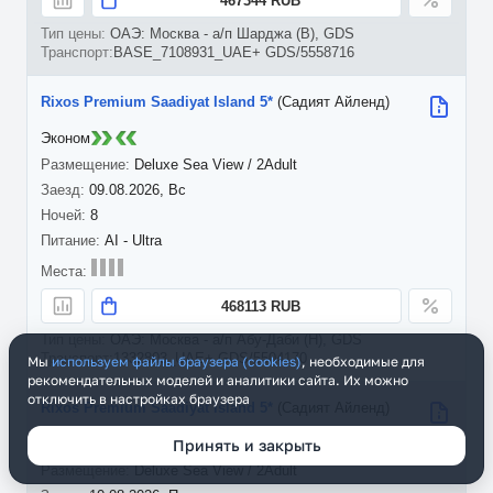
467344 RUB
ОАЭ: Москва - а/п Шарджа (B), GDS
BASE_7108931_UAE+ GDS/5558716
Rixos Premium Saadiyat Island 5*
(Садият Айленд)
Эконом
Deluxe Sea View / 2Adult
09.08.2026, Вс
8
AI - Ultra
468113 RUB
ОАЭ: Москва - а/п Абу-Даби (H), GDS
1332803_UAE+ GDS/5504170
Мы
используем файлы браузера (cookies)
, необходимые для
рекомендательных моделей и аналитики сайта. Их можно
отключить в настройках браузера
Rixos Premium Saadiyat Island 5*
(Садият Айленд)
Эконом
Принять и закрыть
Deluxe Sea View / 2Adult