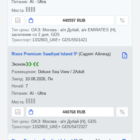
AI - Ultra
440597 RUB
ОАЭ: Москва - а/п Дубай, а/к EMIRATES (H),
заселение со 2 дня, GDS
1332803_UAE+ GDS/5501421
Rixos Premium Saadiyat Island 5*
(Садият Айленд)
Эконом
Deluxe Sea View / 2Adult
10.08.2026, Пн
7
AI - Ultra
440768 RUB
ОАЭ: Москва - а/п Дубай (H), GDS
1332803_UAE+ GDS/5472327