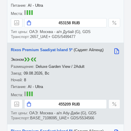
AI - Ultra
453158 RUB
ОАЭ: Москва - а/п Дубай (G), GDS
2657_UAE+ GDS/5499477
Rixos Premium Saadiyat Island 5*
(Садият Айленд)
Эконом
Deluxe Garden View / 2Adult
09.08.2026, Вс
8
AI - Ultra
455209 RUB
ОАЭ: Москва - а/п Абу-Даби (G), GDS
BASE_7108095_UAE+ GDS/5534566