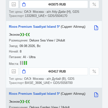
443075 RUB
ОАЭ: Москва - а/п Абу-Даби (H), GDS
1332803_UAE+ GDS/5504170
Rixos Premium Saadiyat Island 5*
(Садият Айленд)
Эконом
Deluxe Sea View / 2Adult
09.08.2026, Вс
8
AI - Ultra
443417 RUB
ОАЭ: Москва - а/п Дубай (B), GDS
BASE_3696_UAE+ GDS/5558700
Rixos Premium Saadiyat Island 5*
(Садият Айленд)
Эконом
Deluxe Garden View / 2Adult