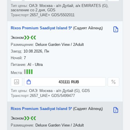
ОАЭ: Москва - а/п Дубай, а/к EMIRATES (G),
заселение со 2 дня, GDS
2657_UAE+ GDS/5502011
Rixos Premium Saadiyat Island 5*
(Садият Айленд)
Эконом
Deluxe Garden View / 2Adult
10.08.2026, Пн
7
AI - Ultra
431111 RUB
ОАЭ: Москва - а/п Дубай (G), GDS
2657_UAE+ GDS/5499477
Rixos Premium Saadiyat Island 5*
(Садият Айленд)
Эконом
Deluxe Garden View / 2Adult