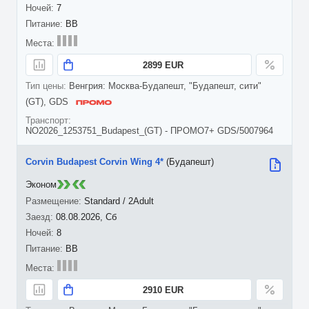
7
BB
2899 EUR
Венгрия: Москва-Будапешт, "Будапешт, сити"
(GT), GDS
NO2026_1253751_Budapest_(GT) - ПРОМО7+ GDS/5007964
Corvin Budapest Corvin Wing 4*
(Будапешт)
Эконом
Standard / 2Adult
08.08.2026, Сб
8
BB
2910 EUR