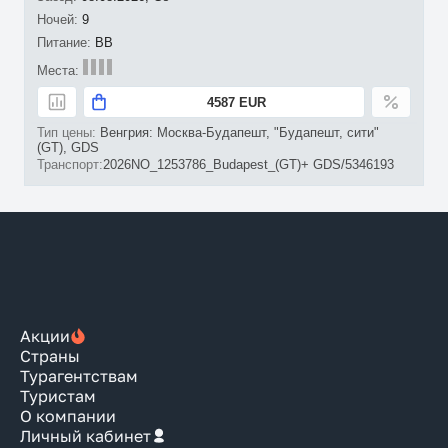
9
BB
4587 EUR
Венгрия: Москва-Будапешт, "Будапешт, сити"
(GT), GDS
2026NO_1253786_Budapest_(GT)+ GDS/5346193
Акции
Страны
Турагентствам
Туристам
О компании
Личный кабинет