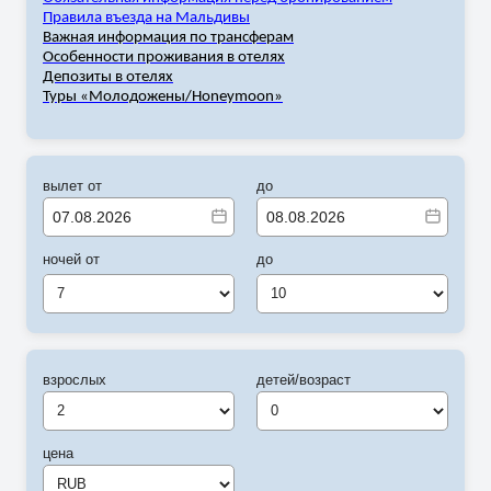
Правила въезда на Мальдивы
Важная информация по трансферам
Особенности проживания в отелях
Депозиты в отелях
Туры «Молодожены/
Honeymoon
»
вылет от
до
ночей от
до
7
10
взрослых
детей/возраст
цена