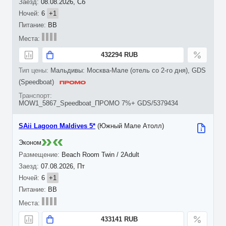
08.08.2026, Сб
6
+1
BB
432294 RUB
Мальдивы: Москва-Мале (отель со 2-го дня), GDS
(Speedboat)
MOW1_5867_Speedboat_ПРОМО 7%+ GDS/5379434
SAii Lagoon Maldives 5*
(Южный Мале Атолл)
Эконом
Beach Room Twin / 2Adult
07.08.2026, Пт
6
+1
BB
433141 RUB