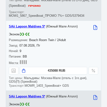
Мальдивы: Москва-Мале (отель со 2-го дня), GDS
(Speedboat)
MOW1_5867_Speedboat_ПРОМО 7%+ GDS/5379434
SAii Lagoon Maldives 5*
(Южный Мале Атолл)
Эконом
Beach Room Twin / 2Adult
07.08.2026, Пт
9
BB
435088 RUB
Мальдивы: Москва-Мале (отель с 1го дня),
GDS(П) (Speedboat)
MOWR_1403_Speedboat+ GDS
SAii Lagoon Maldives 5*
(Южный Мале Атолл)
Эконом