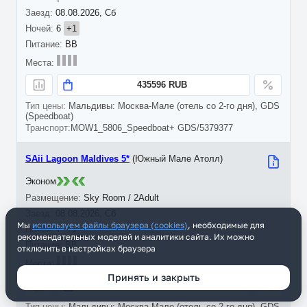
08.08.2026, Сб
6
+1
BB
435596 RUB
Мальдивы: Москва-Мале (отель со 2-го дня), GDS
(Speedboat)
MOW1_5806_Speedboat+ GDS/5379377
SAii Lagoon Maldives 5*
(Южный Мале Атолл)
Эконом
Sky Room / 2Adult
08.08.2026, Сб
Мы
используем файлы браузера (cookies)
, необходимые для
7
+1
рекомендательных моделей и аналитики сайта. Их можно
BB
отключить в настройках браузера
Принять и закрыть
437798 RUB
Мальдивы: Москва-Мале (отель со 2-го дня), GDS