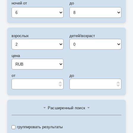
ночей от
до
6
8
взрослых
детей/возраст
цена
от
до
Расширенный поиск
группировать результаты