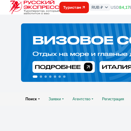
USD
84,17
Туристам
RUB ₽
Курс
валют
Поиск
Заявки
Агентство
Регистрация