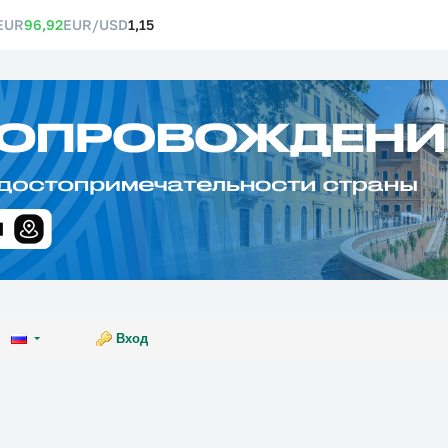
EUR
96,92
EUR/USD
1,15
Вход