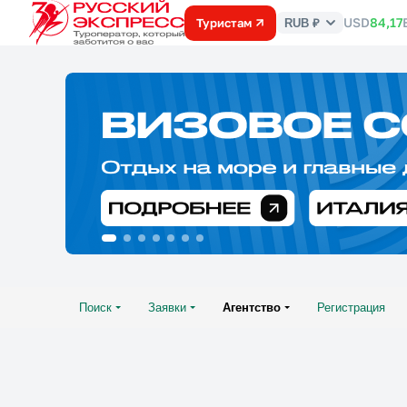
USD
84,17
Туристам
RUB ₽
Курс
валют
Поиск
Заявки
Агентство
Регистрация