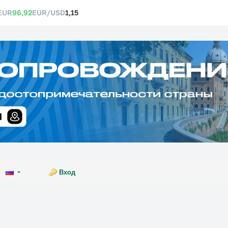
EUR
96,92
EUR/USD
1,15
Вход