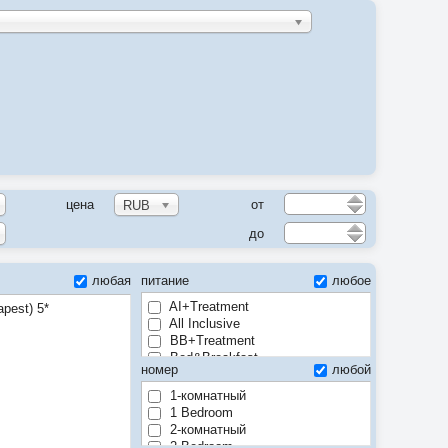
цена
от
RUB
до
любая
питание
любое
AI+Treatment
apest) 5*
All Inclusive
BB+Treatment
Bed&Breakfast
номер
любой
FB+Treatment
Full Board
1-комнатный
Half Board
1 Bedroom
HB+Treatment
2-комнатный
Room only
2 Bedroom