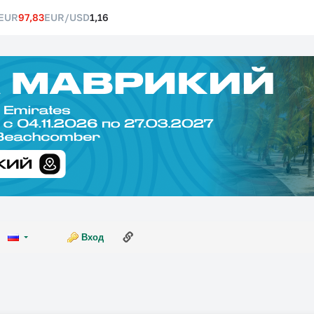
EUR
97,83
EUR/USD
1,16
Ссылка на эту страницу
Вход