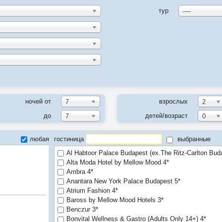
тур
----
ночей от
взрослых
7
2
до
детей/возраст
7
0
любая
гостиница
выбранные
Al Habtoor Palace Budapest (ex.The Ritz-Carlton Bud
Alta Moda Hotel by Mellow Mood 4*
Ambra 4*
Anantara New York Palace Budapest 5*
Atrium Fashion 4*
Baross by Mellow Mood Hotels 3*
Benczur 3*
Bonvital Wellness & Gastro (Adults Only 14+) 4*