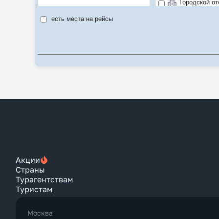
Городской от
Рекомендуе
есть места на рейсы
Цена/качест
Акции
Страны
Турагентствам
Туристам
Москва