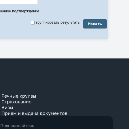
3-комнатный
3 Bedroom
венное подтверждение
4-комнатный
4 Bedroom
группировать результаты
Искать
5-комнатный
5 Bedroom
6 Bedroom
7 Bedroom
8 Bedroom
9 Bedroom
Air Conditioner
Anex
Apartment
Balcony
Bay View
Beach
Bosphorus View
Budget
Bungalow
Речные круизы
Business
Страхование
Chalet
Визы
City View
Прием и выдача документов
Classic
Club
Comfort
Подписывайтесь
Connection