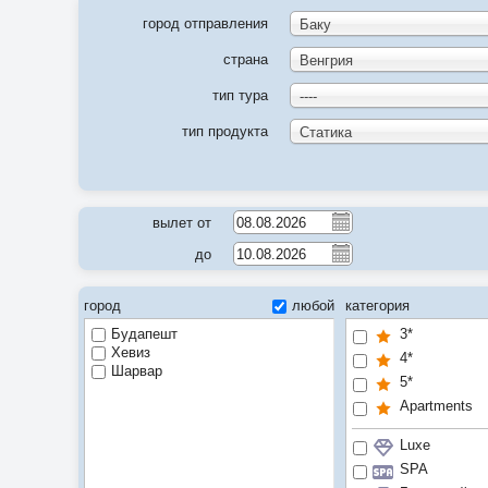
город отправления
Баку
страна
Венгрия
тип тура
----
тип продукта
Статика
вылет от
до
город
любой
категория
Будапешт
3*
Хевиз
4*
Шарвар
5*
Apartments
Luxe
SPA