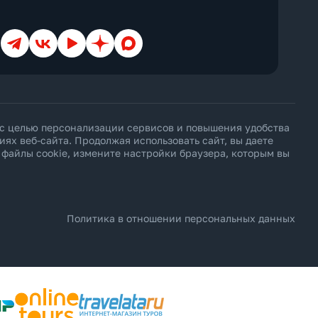
Cottage
Courtyard
Creek View
Телеграм
ВКонтакте
YouTube
Дзен
Max
Deluxe
Diamond Club
Different
Duplex
Eco
Economy
Elegance
 с целью персонализации сервисов и повышения удобства
Exclusive
х веб-сайта. Продолжая использовать сайт, вы даете
Executive
ь файлы cookie, измените настройки браузера, которым вы
Family
First Floor
Forest View
Garden
Golf
Grand
Политика в отношении персональных данных
Ground Floor
Harbour
Honeymoon
Imperial
Inland View
Jacuzzi
Jungle View
Junior Suite