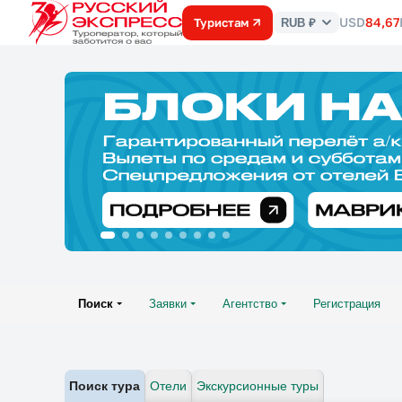
USD
84,67
Туристам
RUB ₽
Курс
валют
Поиск
Заявки
Агентство
Регистрация
Поиск тура
Отели
Экскурсионные туры