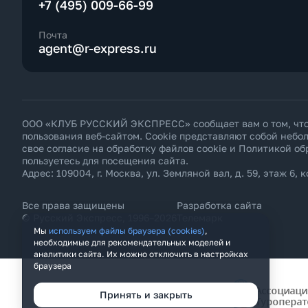
+7 (495) 009-66-99
Почта
agent@r-express.ru
ООО «КЛУБ РУССКИЙ ЭКСПРЕСС» сообщает вам о том, что н
пользования веб-сайтом. Cookie представляют собой неб
свое согласие на обработку файлов cookie и
Политикой об
пользуетесь для посещения сайта.
Адрес: 109004, г. Москва, ул. Земляной вал, д. 59, этаж 6, к
Все права защищены
Разработка сайта
© Русский Экспресс, 1996–2026
Телемарк
Мы
используем файлы браузера (cookies)
,
необходимые для рекомендательных моделей и
аналитики сайта. Их можно отключить в настройках
браузера
Принять и закрыть