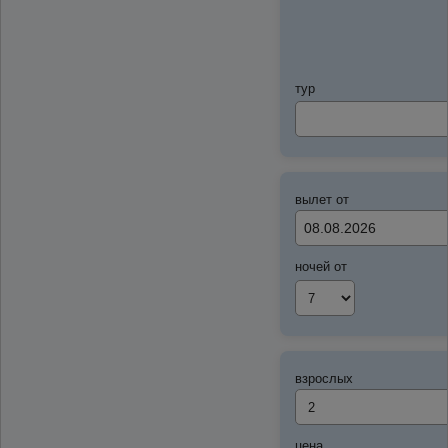
тур
вылет от
ночей от
взрослых
цена