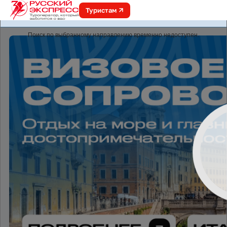
Туристам
online.r-express.ru
Поиск по выбранному направлению временно недоступен.