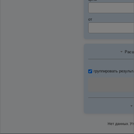
от
Расш
группировать результ
Нет данных. У