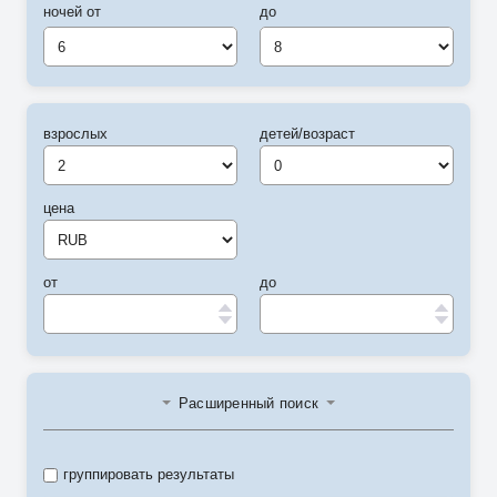
ночей от
до
6
8
взрослых
детей/возраст
цена
от
до
Расширенный поиск
группировать результаты