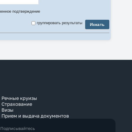
3-комнатный
3 Bedroom
венное подтверждение
4-комнатный
4 Bedroom
группировать результаты
Искать
5-комнатный
5 Bedroom
6 Bedroom
7 Bedroom
8 Bedroom
9 Bedroom
Air Conditioner
Anex
Apartment
Balcony
Bay View
Beach
Bosphorus View
Budget
Bungalow
Речные круизы
Business
Страхование
Chalet
Визы
City View
Прием и выдача документов
Classic
Club
Comfort
Подписывайтесь
Connection