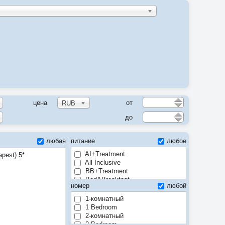
цена
от
RUB
до
любая
питание
любое
AI+Treatment
apest) 5*
All Inclusive
BB+Treatment
Bed&Breakfast
номер
любой
FB+Treatment
Full Board
1-комнатный
Half Board
1 Bedroom
HB+Treatment
2-комнатный
Room only
2 Bedroom