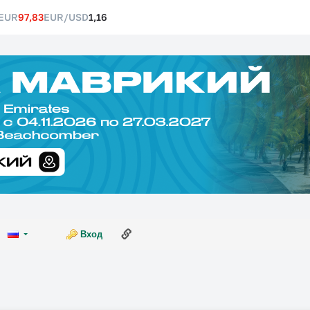
EUR
97,83
EUR/USD
1,16
Ссылка на эту страницу
Вход