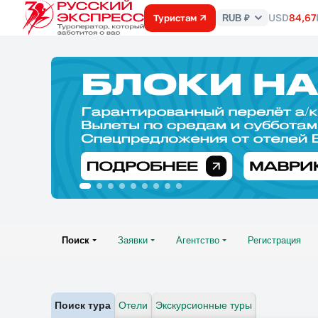
USD
84,67
Туристам
RUB ₽
Курс
валют
Поиск
Заявки
Агентство
Регистрация
Поиск тура
Отели
Экскурсионные туры