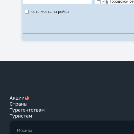
Городской от
Рекомендуе
есть места на рейсы
Цена/качест
Акции
Страны
Турагентствам
Туристам
Москва