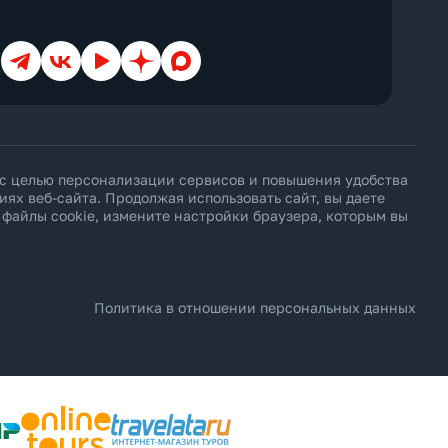
Cottage
Courtyard
Creek View
Телеграм
ВКонтакте
YouTube
Дзен
Max
Deluxe
Diamond Club
Different
Duplex
Eco
Economy
Elegance
 с целью персонализации сервисов и повышения удобства
Exclusive
х веб-сайта. Продолжая использовать сайт, вы даете
Executive
ь файлы cookie, измените настройки браузера, которым вы
Family
First Floor
Forest View
Garden
Golf
Grand
Политика в отношении персональных данных
Ground Floor
Harbour
Honeymoon
Imperial
Inland View
Jacuzzi
Jungle View
Junior Suite