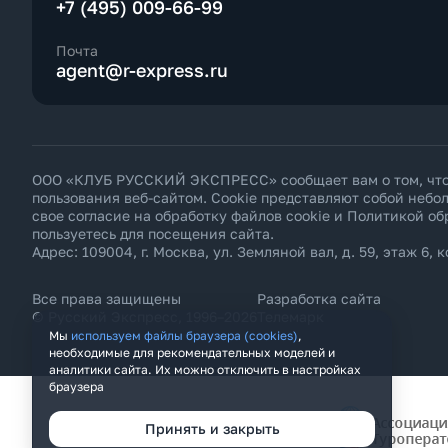
+7 (495) 009-66-99
Почта
agent@r-express.ru
ООО «КЛУБ РУССКИЙ ЭКСПРЕСС» сообщает вам о том, что н
пользования веб-сайтом. Cookie представляют собой неб
свое согласие на обработку файлов cookie и
Политикой об
пользуетесь для посещения сайта.
Адрес: 109004, г. Москва, ул. Земляной вал, д. 59, этаж 6, к
Все права защищены
Разработка сайта
© Русский Экспресс, 1996–2026
Телемарк
Мы
используем файлы браузера (cookies)
,
необходимые для рекомендательных моделей и
аналитики сайта. Их можно отключить в настройках
браузера
Принять и закрыть