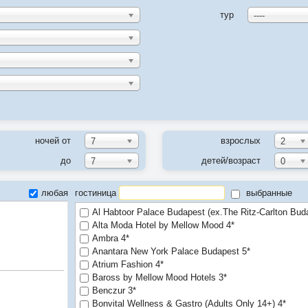
тур
----
ночей от
взрослых
7
2
до
детей/возраст
7
0
любая
гостиница
выбранные
Al Habtoor Palace Budapest (ex.The Ritz-Carlton Bud
Alta Moda Hotel by Mellow Mood 4*
Ambra 4*
Anantara New York Palace Budapest 5*
Atrium Fashion 4*
Baross by Mellow Mood Hotels 3*
Benczur 3*
Bonvital Wellness & Gastro (Adults Only 14+) 4*