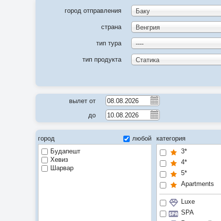
город отправления
Баку
страна
Венгрия
тип тура
----
тип продукта
Статика
вылет от
до
город
любой
категория
Будапешт
3*
Хевиз
4*
Шарвар
5*
Apartments
Luxe
SPA