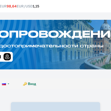
EUR
98,64
EUR/USD
1,15
Вход